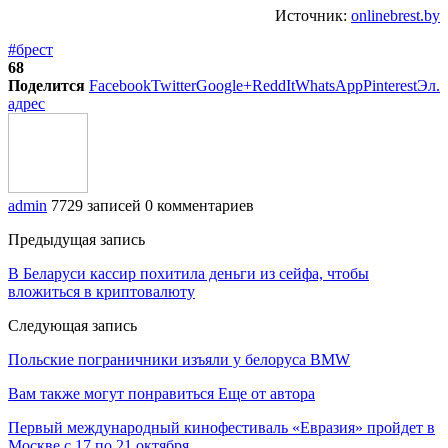
Источник:
onlinebrest.by
#брест
68
Поделится
Facebook
Twitter
Google+
ReddIt
WhatsApp
Pinterest
Эл.
адрес
admin
7729 записей
0 комментариев
Предыдущая запись
В Беларуси кассир похитила деньги из сейфа, чтобы
вложиться в криптовалюту
Следующая запись
Польские пограничники изъяли у белоруса BMW
Вам также могут понравиться
Еще от автора
Первый международный кинофестиваль «Евразия» пройдет в
Москве с 17 по 21 октября