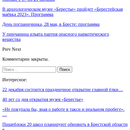
В археологическом музее «Берестье» пройдет «Берестейская
маёвка 2023». Программа
День пограничника, 28 мая, в Бресте: программа
У пинчанина изъята партия опасного наркотического
вещества
Prev
Next
Комментарии закрыты.
Интересное:
22 декабря состоится праздничное открытие главной ёлки…
40 лет со дня открытия музея «Берестье»
«Не покупала бы, зная о работе в такси и реальном пробеге».
…
Пищеблоки 20 школ планируют обновить в Брестской области
в…