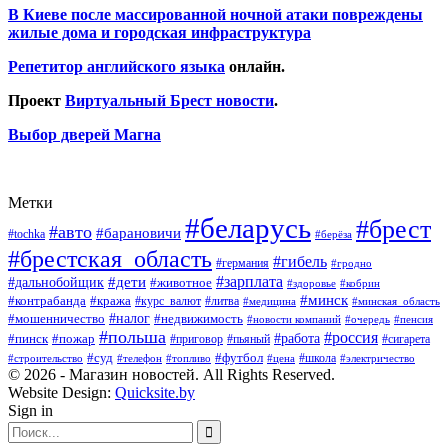
В Киеве после массированной ночной атаки повреждены
жилые дома и городская инфраструктура
Репетитор английского языка
онлайн.
Проект
Виртуальный Брест новости
.
Выбор дверей Магна
Метки
#беларусь
#брест
#авто
#барановичи
#tochka
#берёза
#брестская_область
#гибель
#германия
#гродно
#зарплата
#дальнобойщик
#дети
#животное
#кобрин
#здоровье
#минск
#контрабанда
#кража
#курс_валют
#литва
#медицина
#минская_область
#налог
#мошенничество
#недвижимость
#новости компаний
#пенсия
#очередь
#польша
#россия
#работа
#пожар
#пинск
#приговор
#сигарета
#пьяный
#суд
#футбол
#топливо
#цена
#школа
#электричество
#строительство
#телефон
© 2026 - Магазин новостей. All Rights Reserved.
Website Design:
Quicksite.by
Sign in