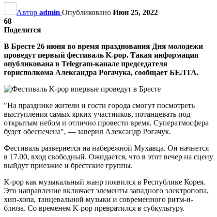
Автор
admin
Опубликовано
Июн 25, 2022
68
Поделится
В Бресте 26 июня во время празднования Дня молодежи
проведут первый фестиваль K-pop. Такая информация
опубликована в Telegram-канале председателя
горисполкома Александра Рогачука, сообщает БЕЛТА.
"На празднике жители и гости города смогут посмотреть
выступления самых ярких участников, потанцевать под
открытым небом и отлично провести время. Суператмосфера
будет обеспечена", — заверил Александр Рогачук.
Фестиваль развернется на набережной Мухавца. Он начнется
в 17.00, вход свободный. Ожидается, что в этот вечер на сцену
выйдут приезжие и брестские группы.
K-pop как музыкальный жанр появился в Республике Корея.
Это направление включает элементы западного электропопа,
хип-хопа, танцевальной музыки и современного ритм-н-
блюза. Со временем K-pop превратился в субкультуру.