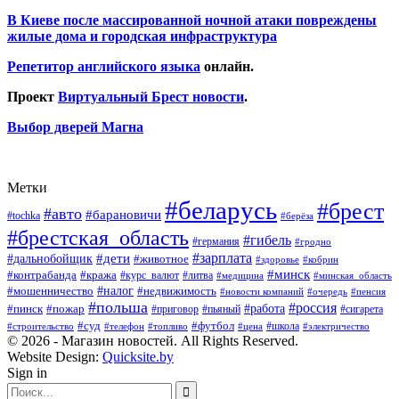
В Киеве после массированной ночной атаки повреждены
жилые дома и городская инфраструктура
Репетитор английского языка
онлайн.
Проект
Виртуальный Брест новости
.
Выбор дверей Магна
Метки
#беларусь
#брест
#авто
#барановичи
#tochka
#берёза
#брестская_область
#гибель
#германия
#гродно
#зарплата
#дальнобойщик
#дети
#животное
#кобрин
#здоровье
#минск
#контрабанда
#кража
#курс_валют
#литва
#медицина
#минская_область
#налог
#мошенничество
#недвижимость
#новости компаний
#пенсия
#очередь
#польша
#россия
#работа
#пожар
#пинск
#приговор
#сигарета
#пьяный
#суд
#футбол
#топливо
#цена
#школа
#электричество
#строительство
#телефон
© 2026 - Магазин новостей. All Rights Reserved.
Website Design:
Quicksite.by
Sign in