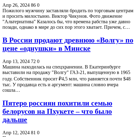
Апр 26, 2024
86
0
Пожилого мужчину заставляли бродить по торговым центрам
и просить милостыню. Виктор Чикунов. Фото движение
"Альтернатива" Казалось бы, что времена рабства уже давно
позади, однако в мире до сих пор этого хватает. Причем, с…
В России продают древнюю «Волгу» по
цене «однушки» в Минске
Апр 13, 2024
72
0
Машина находилась на спецхранении. В Екатеринбурге
выставили на продажу "Волгу" ГАЗ-21, выпущенную в 1965
году. Собственник просит ₽4,5 млн, что равняется почти $48
тыс. У продавца есть и аргумент: машина словно вчера
сошла…
Пятеро россиян похитили семью
белорусов на Пхукете – что было
дальше
Апр 12, 2024
81
0