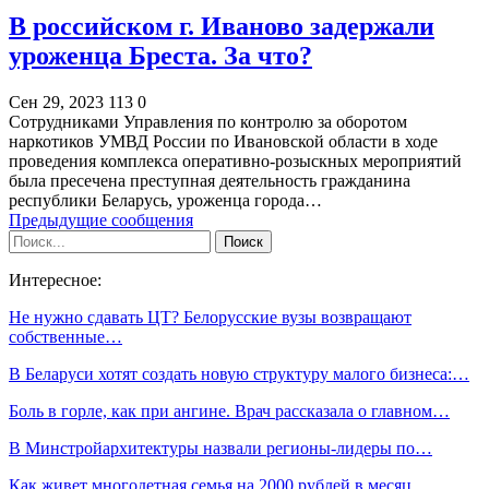
В российском г. Иваново задержали
уроженца Бреста. За что?
Сен 29, 2023
113
0
Сотрудниками Управления по контролю за оборотом
наркотиков УМВД России по Ивановской области в ходе
проведения комплекса оперативно-розыскных мероприятий
была пресечена преступная деятельность гражданина
республики Беларусь, уроженца города…
Предыдущие сообщения
Интересное:
Не нужно сдавать ЦТ? Белорусские вузы возвращают
собственные…
В Беларуси хотят создать новую структуру малого бизнеса:…
Боль в горле, как при ангине. Врач рассказала о главном…
В Минстройархитектуры назвали регионы-лидеры по…
Как живет многодетная семья на 2000 рублей в месяц