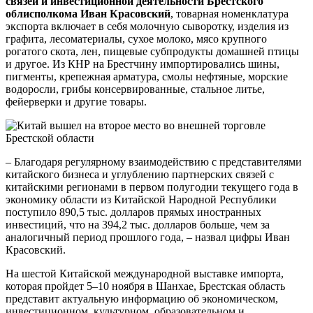
связей и инвестиционной деятельности Брестского
облисполкома Иван Красовский
, товарная номенклатура
экспорта включает в себя молочную сыворотку, изделия из
графита, лесоматериалы, сухое молоко, мясо крупного
рогатого скота, лен, пищевые субпродукты домашней птицы
и другое. Из КНР на Брестчину импортировались шины,
пигменты, крепежная арматура, смолы нефтяные, морские
водоросли, грибы консервированные, стальное литье,
фейерверки и другие товары.
– Благодаря регулярному взаимодействию с представителями
китайского бизнеса и углублению партнерских связей с
китайскими регионами в первом полугодии текущего года в
экономику области из Китайской Народной Республики
поступило 890,5 тыс. долларов прямых иностранных
инвестиций, что на 394,2 тыс. долларов больше, чем за
аналогичный период прошлого года, – назвал цифры Иван
Красовский.
На шестой Китайской международной выставке импорта,
которая пройдет 5–10 ноября в Шанхае, Брестская область
представит актуальную информацию об экономическом,
инвестиционном, культурном, образовательном и