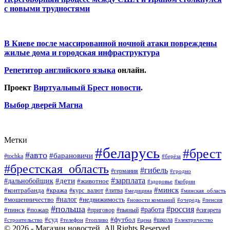
с новыми трудностями
В Киеве после массированной ночной атаки повреждены
жилые дома и городская инфраструктура
Репетитор английского языка
онлайн.
Проект
Виртуальный Брест новости
.
Выбор дверей Магна
Метки
#беларусь
#брест
#авто
#барановичи
#tochka
#берёза
#брестская_область
#гибель
#германия
#гродно
#зарплата
#дальнобойщик
#дети
#животное
#кобрин
#здоровье
#минск
#контрабанда
#кража
#курс_валют
#литва
#медицина
#минская_область
#налог
#мошенничество
#недвижимость
#новости компаний
#пенсия
#очередь
#польша
#россия
#работа
#пожар
#пинск
#приговор
#сигарета
#пьяный
#суд
#футбол
#топливо
#цена
#школа
#электричество
#строительство
#телефон
© 2026 - Магазин новостей. All Rights Reserved.