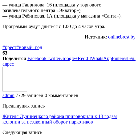
— улица Гаврилова, 16 (площадка у торгового
развлекательного центра «Экватор»);
— улица Рябиновая, 1А (площадка у магазина «Санта»).
Программы будут длиться с 1.00 до 4 часов утра.
Источник:
onlinebrest.by
#брест
#новый_год
63
Поделится
Facebook
Twitter
Google+
ReddIt
WhatsApp
Pinterest
Эл.
адрес
admin
7729 записей
0 комментариев
Предыдущая запись
Жителя Лунинецкого района приговорили к 13 годам
колонии за незаконный оборот наркотиков
Следующая запись