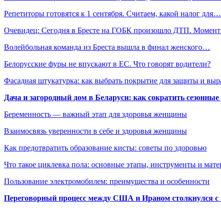
Репетиторы готовятся к 1 сентября. Считаем, какой налог для…
Очевидец: Сегодня в Бресте на ГОБК произошло ДТП. Момен
Волейбольная команда из Бреста вышла в финал женского…
Белорусские фуры не впускают в ЕС. Что говорят водители?
Фасадная штукатурка: как выбрать покрытие для защиты и выр
Дача и загородный дом в Беларуси: как сократить сезонные
Беременность — важный этап для здоровья женщины
Взаимосвязь уверенности в себе и здоровья женщины
Как предотвратить образование кисты: советы по здоровью
Что такое циклевка пола: основные этапы, инструменты и мат
Пользование электромобилем: преимущества и особенности
Переговорный процесс между США и Ираном столкнулся с