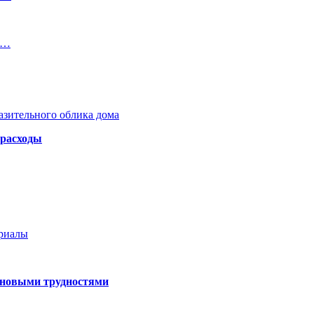
т…
азительного облика дома
 расходы
ериалы
 новыми трудностями