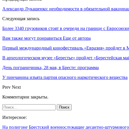
Александр Лукашенко: необходимости в обязательной вакцина
Следующая запись
Более 3340 грузовиков стоят в очереди на границе с Евросоюзо
Вам также могут понравиться
Еще от автора
Первый международный кинофестиваль «Евразия» пройдет в Мо
В археологическом музее «Берестье» пройдет «Берестейская ма
День пограничника, 28 мая, в Бресте: программа
У пинчанина изъята партия опасного наркотического вещества
Prev
Next
Комментарии закрыты.
Интересное:
На полигоне Брестский военнослужащие десантно-штурмовог