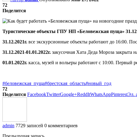
72
Поделится
Туристические объекты ГПУ НП «Беловежская пуща» 31.12.21
31.12.2021г.
все экскурсионные объекты работают до 16:00. Пос
31.12.2021-01.01.2022г.
закусочная Хата Деда Мороза закрыта на
01.01.2022г.
касса, музей и вольеры работают с 10:00. Первый р
#беловежская_пуща
#брестская_область
#новый_год
72
Поделится
Facebook
Twitter
Google+
ReddIt
WhatsApp
Pinterest
Эл. 
admin
7729 записей
0 комментариев
Предыдущая запись