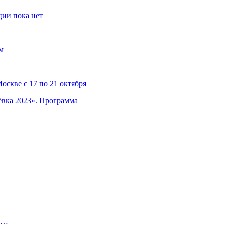
ции пока нет
м
скве с 17 по 21 октября
ёвка 2023». Программа
о…