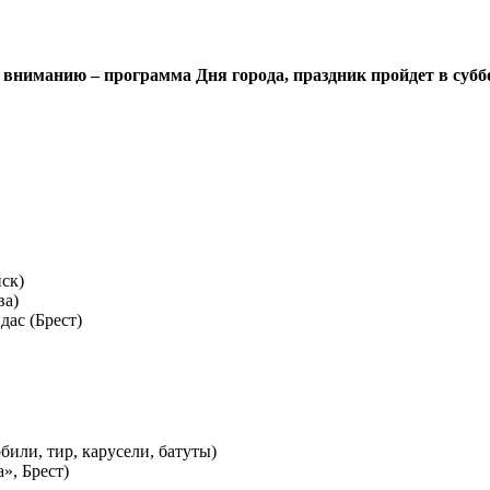
вниманию – программа Дня города, праздник пройдет в суббо
ск)
ва)
ас (Брест)
или, тир, карусели, батуты)
», Брест)