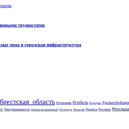
ериалы
 новыми трудностями
лые дома и городская инфраструктура
брестская_область
#гибель
#дальнобойщи
#германия
#гродно
#польш
ог
#недвижимость
#пожар
#пинск
#новости компаний
#пенсия
#очередь