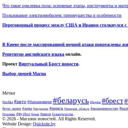
Что такое циклевка пола: основные этапы, инструменты и мат
Пользование электромобилем: преимущества и особенности
Переговорный процесс между США и Ираном столкнулся с
В Киеве после массированной ночной атаки повреждены жи
Репетитор английского языка
онлайн.
Проект
Виртуальный Брест новости
.
Выбор дверей Магна
Метки
#беларусь
#брест
#
#авто
#барановичи
#tochka
#берёза
#минск
#нал
#мошенничество
#курс_валют
#литва
#медицина
#минская_область
#футбол
#топливо
#цена
#школа
#электричество
© 2026 - Магазин новостей. All Rights Reserved.
Website Design:
Quicksite.by