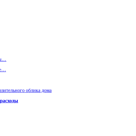
ры…
ее…
азительного облика дома
 расходы