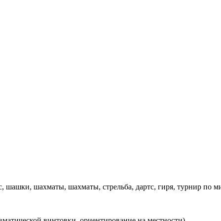
 шашки, шахматы, шахматы, стрельба, дартс, гиря, турнир по м
евматической винтовки, ориентирование на местности)