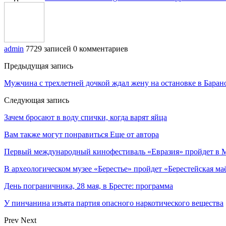
admin
7729 записей
0 комментариев
Предыдущая запись
Мужчина с трехлетней дочкой ждал жену на остановке в Барано
Следующая запись
Зачем бросают в воду спички, когда варят яйца
Вам также могут понравиться
Еще от автора
Первый международный кинофестиваль «Евразия» пройдет в Мо
В археологическом музее «Берестье» пройдет «Берестейская ма
День пограничника, 28 мая, в Бресте: программа
У пинчанина изъята партия опасного наркотического вещества
Prev
Next