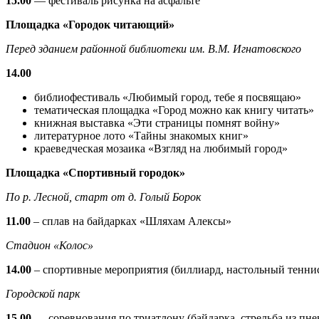
15.00
— фестиваль рисунка на асфальте
Площадка «Городок читающий»
Перед зданием районной библиотеки им. В.М. Игнатовского
14.00
библиофестиваль «Любимый город, тебе я посвящаю»
тематическая площадка «Город можно как книгу читать»
книжная выставка «Эти страницы помнят войну»
литературное лото «Тайны знакомых книг»
краеведческая мозаика «Взгляд на любимый город»
Площадка «Спортивный городок»
По p. Лесной, старт от д. Голый Борок
11.00
– сплав на байдарках «Шляхам Алексы»
Стадион «Колос»
14.00
– спортивные мероприятия (биллиард, настольный теннис,
Городской парк
15.00
— соревнования по триатлону (байдарка, стрельба из пн