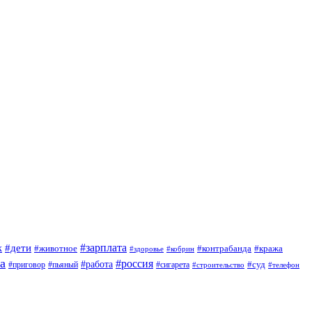
#зарплата
к
#дети
#животное
#контрабанда
#кража
#кобрин
#здоровье
а
#россия
#работа
#суд
#приговор
#сигарета
#пьяный
#строительство
#телефон