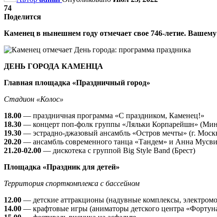
74
Поделится
Каменец в нынешнем году отмечает свое 746-летие. Вашему 
ДЕНЬ ГОРОДА КАМЕНЦА
Главная площадка «Праздничный город»
Стадион «Колос»
18.00
— праздничная программа «С праздником, Каменец!»
18.30
— концерт поп-фолк группы «Ляльки Корпарейшн» (Мин
19.30
— эстрадно-джазовый ансамбль «Остров мечты» (г. Моск
20.20
— ансамбль современного танца «Тандем» и Анна Мусвид
21.20-02.00
— дискотека с группой Big Style Band (Брест)
Площадка «Праздник для детей»
Территория спорткомплекса с бассейном
12.00
— детские аттракционы (надувные комплексы, электромоб
14.00
— крафтовые игры (аниматоры детского центра «Фортуна