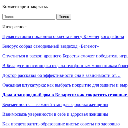
Комментарии закрыты.
Интересное:
Целая история поклонного креста в лесу Каменецкого района
Белорус собрал самодельный вездеход «Бегемот»
Спуститься в раскоп древнего Берестья сможет победитель иг
В Беларуси пенсионерка отдала телефонным мошенникам бол
Доктор рассказал об эффективности сна в зависимости от…
Фасадная штукатурка: как выбрать покрытие для защиты и выр
Дача и загородный дом в Беларуси: как сократить сезонные
Беременность — важный этап для здоровья женщины
Взаимосвязь уверенности в себе и здоровья женщины
Как предотвратить образование кисты: советы по здоровью