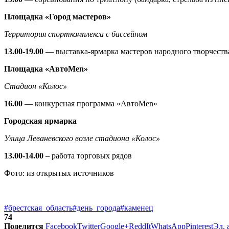
Площадка «Город мастеров»
Территория спорткомплекса с бассейном
13.00-19.00
— выставка-ярмарка мастеров народного творчеств
Площадка «АвтоMen»
Стадион «Колос»
16.00
— конкурсная программа «АвтоMen»
Городская ярмарка
Улица Леваневского возле стадиона «Колос»
13.00-14.00
– работа торговых рядов
Фото: из открытых источников
#брестская_область
#день_города
#каменец
74
Поделится
Facebook
Twitter
Google+
ReddIt
WhatsApp
Pinterest
Эл. 