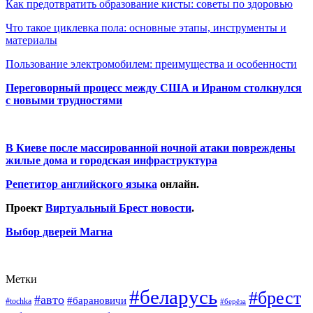
Как предотвратить образование кисты: советы по здоровью
Что такое циклевка пола: основные этапы, инструменты и
материалы
Пользование электромобилем: преимущества и особенности
Переговорный процесс между США и Ираном столкнулся
с новыми трудностями
В Киеве после массированной ночной атаки повреждены
жилые дома и городская инфраструктура
Репетитор английского языка
онлайн.
Проект
Виртуальный Брест новости
.
Выбор дверей Магна
Метки
#беларусь
#брест
#авто
#барановичи
#tochka
#берёза