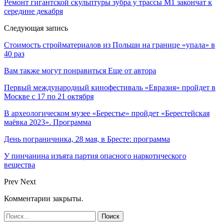
Ремонт гигантской скульптуры зубра у трассы М1 закончат к
середине декабря
Следующая запись
Стоимость стройматериалов из Польши на границе «упала» в
40 раз
Вам также могут понравиться
Еще от автора
Первый международный кинофестиваль «Евразия» пройдет в
Москве с 17 по 21 октября
В археологическом музее «Берестье» пройдет «Берестейская
маёвка 2023». Программа
День пограничника, 28 мая, в Бресте: программа
У пинчанина изъята партия опасного наркотического
вещества
Prev
Next
Комментарии закрыты.