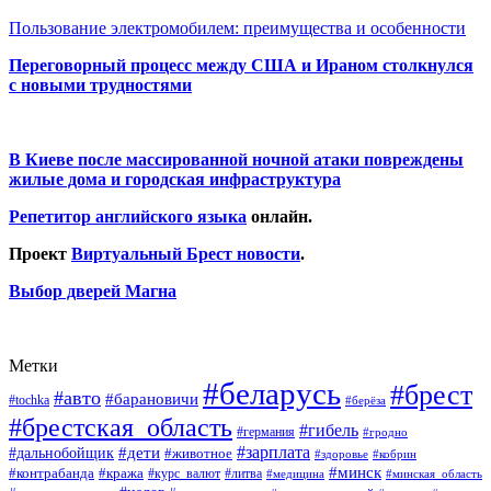
Пользование электромобилем: преимущества и особенности
Переговорный процесс между США и Ираном столкнулся
с новыми трудностями
В Киеве после массированной ночной атаки повреждены
жилые дома и городская инфраструктура
Репетитор английского языка
онлайн.
Проект
Виртуальный Брест новости
.
Выбор дверей Магна
Метки
#беларусь
#брест
#авто
#барановичи
#tochka
#берёза
#брестская_область
#гибель
#германия
#гродно
#зарплата
#дальнобойщик
#дети
#животное
#кобрин
#здоровье
#минск
#контрабанда
#кража
#курс_валют
#литва
#медицина
#минская_область