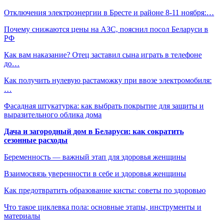
Отключения электроэнергии в Бресте и районе 8-11 ноября:…
Почему снижаются цены на АЗС, пояснил посол Беларуси в
РФ
Как вам наказание? Отец заставил сына играть в телефоне
до…
Как получить нулевую растаможку при ввозе электромобиля:
…
Фасадная штукатурка: как выбрать покрытие для защиты и
выразительного облика дома
Дача и загородный дом в Беларуси: как сократить
сезонные расходы
Беременность — важный этап для здоровья женщины
Взаимосвязь уверенности в себе и здоровья женщины
Как предотвратить образование кисты: советы по здоровью
Что такое циклевка пола: основные этапы, инструменты и
материалы