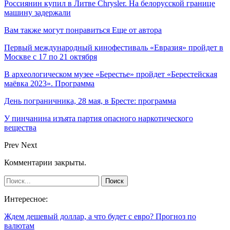
Россиянин купил в Литве Chrysler. На белорусской границе
машину задержали
Вам также могут понравиться
Еще от автора
Первый международный кинофестиваль «Евразия» пройдет в
Москве с 17 по 21 октября
В археологическом музее «Берестье» пройдет «Берестейская
маёвка 2023». Программа
День пограничника, 28 мая, в Бресте: программа
У пинчанина изъята партия опасного наркотического
вещества
Prev
Next
Комментарии закрыты.
Интересное:
Ждем дешевый доллар, а что будет с евро? Прогноз по
валютам