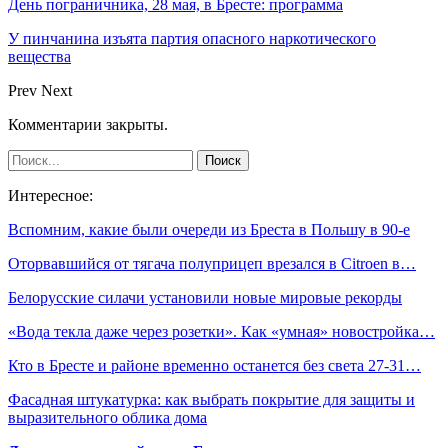
День пограничника, 28 мая, в Бресте: программа
У пинчанина изъята партия опасного наркотического
вещества
Prev
Next
Комментарии закрыты.
Интересное:
Вспомним, какие были очереди из Бреста в Польшу в 90-е
Оторвавшийся от тягача полуприцеп врезался в Citroen в…
Белорусские силачи установили новые мировые рекорды
«Вода текла даже через розетки». Как «умная» новостройка…
Кто в Бресте и районе временно останется без света 27-31…
Фасадная штукатурка: как выбрать покрытие для защиты и
выразительного облика дома