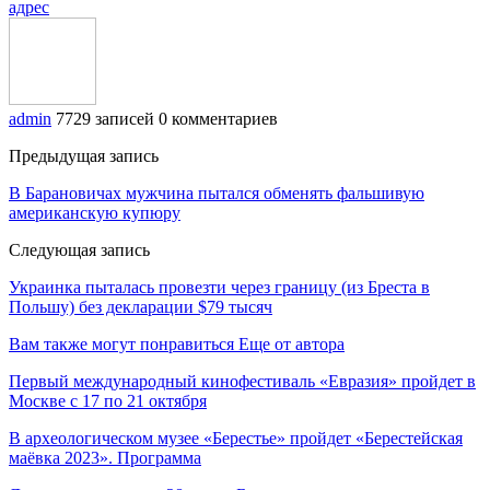
адрес
admin
7729 записей
0 комментариев
Предыдущая запись
В Барановичах мужчина пытался обменять фальшивую
американскую купюру
Следующая запись
Украинка пыталась провезти через границу (из Бреста в
Польшу) без декларации $79 тысяч
Вам также могут понравиться
Еще от автора
Первый международный кинофестиваль «Евразия» пройдет в
Москве с 17 по 21 октября
В археологическом музее «Берестье» пройдет «Берестейская
маёвка 2023». Программа