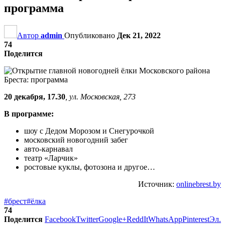
программа
Автор
admin
Опубликовано
Дек 21, 2022
74
Поделится
20 декабря, 17.30
, ул. Московская, 273
В программе:
шоу с Дедом Морозом и Снегурочкой
московский новогодний забег
авто-карнавал
театр «Ларчик»
ростовые куклы, фотозона и другое…
Источник:
onlinebrest.by
#брест
#ёлка
74
Поделится
Facebook
Twitter
Google+
ReddIt
WhatsApp
Pinterest
Эл.