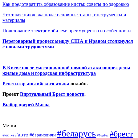
Как предотвратить образование кисты: советы по здоровью
Что такое циклевка пола: основные этапы, инструменты и
материалы
Пользование электромобилем: преимущества и особенности
Переговорный процесс между США и Ираном столкнулся
с новыми трудностями
В Киеве после массированной ночной атаки повреждены
жилые дома и городская инфраструктура
Репетитор английского языка
онлайн.
Проект
Виртуальный Брест новости
.
Выбор дверей Магна
Метки
#беларусь
#брест
#авто
#барановичи
#tochka
#берёза