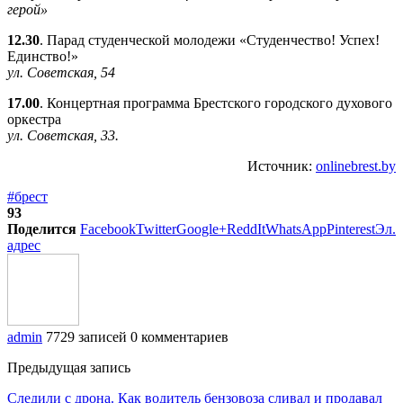
герой»
12.30
. Парад студенческой молодежи «Студенчество! Успех!
Единство!»
ул. Советская, 54
17.00
. Концертная программа Брестского городского духового
оркестра
ул. Советская, 33.
Источник:
onlinebrest.by
#брест
93
Поделится
Facebook
Twitter
Google+
ReddIt
WhatsApp
Pinterest
Эл.
адрес
admin
7729 записей
0 комментариев
Предыдущая запись
Следили с дрона. Как водитель бензовоза сливал и продавал