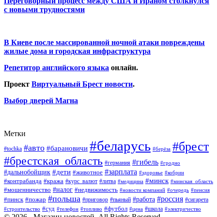
Переговорный процесс между США и Ираном столкнулся
с новыми трудностями
В Киеве после массированной ночной атаки повреждены
жилые дома и городская инфраструктура
Репетитор английского языка
онлайн.
Проект
Виртуальный Брест новости
.
Выбор дверей Магна
Метки
#беларусь
#брест
#авто
#барановичи
#tochka
#берёза
#брестская_область
#гибель
#германия
#гродно
#зарплата
#дальнобойщик
#дети
#животное
#кобрин
#здоровье
#минск
#контрабанда
#кража
#курс_валют
#литва
#медицина
#минская_область
#налог
#мошенничество
#недвижимость
#новости компаний
#пенсия
#очередь
#польша
#россия
#работа
#пожар
#пинск
#приговор
#сигарета
#пьяный
#суд
#футбол
#топливо
#цена
#школа
#электричество
#строительство
#телефон
© 2026 - Магазин новостей. All Rights Reserved.