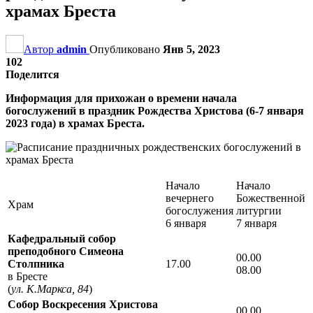
храмах Бреста
Автор
admin
Опубликовано
Янв 5, 2023
102
Поделится
Информация для прихожан о времени начала
богослужений в праздник Рождества Христова (6-7 января
2023 года) в храмах Бреста.
Начало
Начало
вечернего
Божественной
Храм
богослужения
литургии
6 января
7 января
Кафедральный собор
преподобного Симеона
00.00
Столпника
17.00
08.00
в Бресте
(
ул. К.Маркса, 84
)
Собор Воскресения Христова
00.00