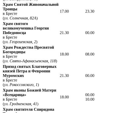
Храм Святой Живоначальной
Троицы
17.00
23.30
в Бресте
(
ул. Солнечная, 82А
)
Храм святого
великомученика Георгия
Победоносца
21.30
00.00
в Бресте
(
ул. Георгиевская, 2
)
Храм Рождества Пресвятой
Богородицы
18.00
08.00
в Бресте
(
ул. Свято-Афанасьевская, 118
)
Приход святых Благоверных
князей Петра и Февронии
Муромских
21.30
00.00
в Бресте
(
ул. Рокоссовского, 1
)
Храм иконы Божией Матери
«Всецарица»
00.00
18.00
в Бресте
10.00
(
ул. Гродненская, 41
)
Храм святителя Спиридона