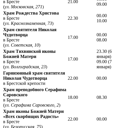
в Бресте
21.00
09.00
(
ул. Московская, 271
)
Храм Рождества Христова
00.00
в Бресте
22.30
10.00
(
ул. Краснознаменная, 73
)
Храм святителя Николая
Чудотворца
00.00
17.00
в Бресте
08.00
(
ул. Советская, 10
)
Храм Тихвинской иконы
23.30 (6
Божией Матери
января)
17.00
в Бресте
09.00 (7
(
ул. Волгоградская, 23
)
января)
Гарнизонный храм святителя
Николая Чудотворца
22.00
00.00
в Брестской крепости
Храм преподобного Серафима
Саровского
18.00
08.30
в Бресте
(
ул. Серафима Саровского, 2
)
Храм иконы Божией Матери
«Всех скорбящих Радость»
22.00
00.00
в Бресте
(
ул. Белорусская, 75
)