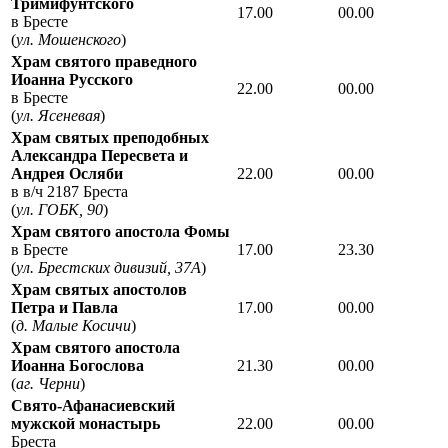
Тримифунтского
17.00
00.00
в Бресте
(
ул. Мошенского
)
Храм святого праведного
Иоанна Русского
22.00
00.00
в Бресте
(
ул. Ясеневая
)
Храм святых преподобных
Александра Пересвета и
Андрея Осляби
22.00
00.00
в в/ч 2187 Бреста
(
ул. ГОБК, 90
)
Храм святого апостола Фомы
в Бресте
17.00
23.30
(
ул. Брестских дивизий, 37А
)
Храм святых апостолов
Петра и Павла
17.00
00.00
(
д. Малые Косичи
)
Храм святого апостола
Иоанна Богослова
21.30
00.00
(
аг. Черни
)
Свято-Афанасиевский
мужской монастырь
22.00
00.00
Бреста