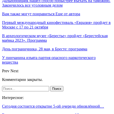
Дальнобойщик нашел способ побыстрее въехать на таможню.
Закончилось все уголовным делом
Вам также могут понравиться
Еще от автора
Первый международный кинофестиваль «Евразия» пройдет в
Москве с 17 по 21 октября
В археологическом музее «Берестье» пройдет «Берестейская
маёвка 2023». Программа
День пограничника, 28 мая, в Бресте: программа
У пинчанина изъята партия опасного наркотического
вещества
Prev
Next
Комментарии закрыты.
Интересное:
Сегодня состоится открытие 5-ой очереди обновлённой…