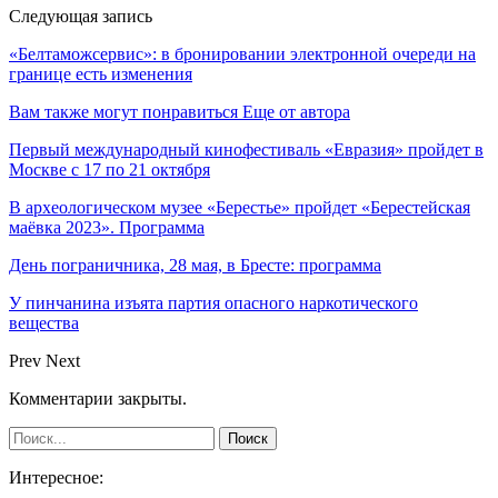
Следующая запись
«Белтаможсервис»: в бронировании электронной очереди на
границе есть изменения
Вам также могут понравиться
Еще от автора
Первый международный кинофестиваль «Евразия» пройдет в
Москве с 17 по 21 октября
В археологическом музее «Берестье» пройдет «Берестейская
маёвка 2023». Программа
День пограничника, 28 мая, в Бресте: программа
У пинчанина изъята партия опасного наркотического
вещества
Prev
Next
Комментарии закрыты.
Интересное: