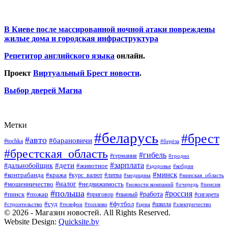
В Киеве после массированной ночной атаки повреждены
жилые дома и городская инфраструктура
Репетитор английского языка
онлайн.
Проект
Виртуальный Брест новости
.
Выбор дверей Магна
Метки
#беларусь
#брест
#авто
#барановичи
#tochka
#берёза
#брестская_область
#гибель
#германия
#гродно
#зарплата
#дальнобойщик
#дети
#животное
#кобрин
#здоровье
#минск
#контрабанда
#кража
#курс_валют
#литва
#медицина
#минская_область
#налог
#мошенничество
#недвижимость
#новости компаний
#пенсия
#очередь
#польша
#россия
#работа
#пожар
#пинск
#приговор
#сигарета
#пьяный
#суд
#футбол
#топливо
#цена
#школа
#электричество
#строительство
#телефон
© 2026 - Магазин новостей. All Rights Reserved.
Website Design:
Quicksite.by