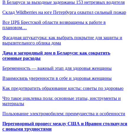
В Беларуси за выходные задержаны 153 нетрезвых водителя
Склад Wildberries на юге Петербурга охватил сильный пожар
Все ЦРБ Брестской области возвращены к работе в
плановом…
Фасадная штукатурка: как выбрать покрытие для защиты и
выразительного облика дома
Дача и загородный дом в Беларуси: как сократить
сезонные расходы
Беременность — важный этап для здоровья женщины
Взаимосвязь уверенности в себе и здоровья женщины
Как предотвратить образование кисты: советы по здоровью
Что такое циклевка пола: основные этапы, инструменты и
материалы
Пользование электромобилем: преимущества и особенности
Переговорный процесс между США и Ираном столкнулся
с новыми трудностями