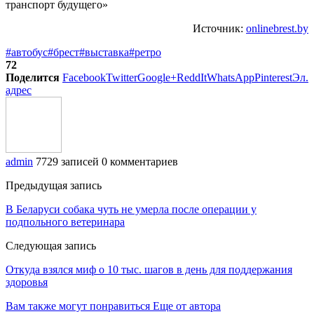
Источник:
onlinebrest.by
#автобус
#брест
#выставка
#ретро
72
Поделится
Facebook
Twitter
Google+
ReddIt
WhatsApp
Pinterest
Эл.
адрес
admin
7729 записей
0 комментариев
Предыдущая запись
В Беларуси собака чуть не умерла после операции у
подпольного ветеринара
Следующая запись
Откуда взялся миф о 10 тыс. шагов в день для поддержания
здоровья
Вам также могут понравиться
Еще от автора