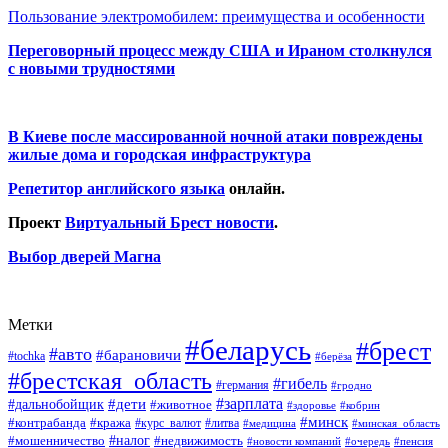
Пользование электромобилем: преимущества и особенности
Переговорный процесс между США и Ираном столкнулся
с новыми трудностями
В Киеве после массированной ночной атаки повреждены
жилые дома и городская инфраструктура
Репетитор английского языка
онлайн.
Проект
Виртуальный Брест новости
.
Выбор дверей Магна
Метки
#беларусь
#брест
#авто
#барановичи
#tochka
#берёза
#брестская_область
#гибель
#германия
#гродно
#зарплата
#дальнобойщик
#дети
#животное
#кобрин
#здоровье
#минск
#контрабанда
#кража
#курс_валют
#литва
#медицина
#минская_область
#налог
#мошенничество
#недвижимость
#новости компаний
#пенсия
#очередь