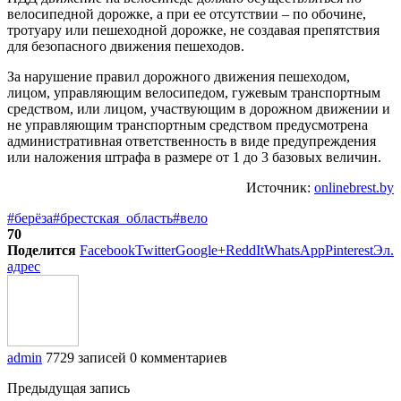
велосипедной дорожке, а при ее отсутствии – по обочине,
тротуару или пешеходной дорожке, не создавая препятствия
для безопасного движения пешеходов.
За нарушение правил дорожного движения пешеходом,
лицом, управляющим велосипедом, гужевым транспортным
средством, или лицом, участвующим в дорожном движении и
не управляющим транспортным средством предусмотрена
административная ответственность в виде предупреждения
или наложения штрафа в размере от 1 до 3 базовых величин.
Источник:
onlinebrest.by
#берёза
#брестская_область
#вело
70
Поделится
Facebook
Twitter
Google+
ReddIt
WhatsApp
Pinterest
Эл.
адрес
admin
7729 записей
0 комментариев
Предыдущая запись