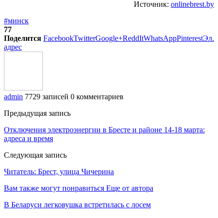
Источник:
onlinebrest.by
#минск
77
Поделится
Facebook
Twitter
Google+
ReddIt
WhatsApp
Pinterest
Эл.
адрес
admin
7729 записей
0 комментариев
Предыдущая запись
Отключения электроэнергии в Бресте и районе 14-18 марта:
адреса и время
Следующая запись
Читатель: Брест, улица Чичерина
Вам также могут понравиться
Еще от автора
В Беларуси легковушка встретилась с лосем