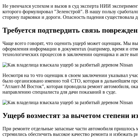
Не увенчался успехом и вызов в суд эксперта НИИ эксперимен
которого формулировал "Зеленстрой". В нашу пользу сработало
сторону парковки и дороги. Опасность падения существовала д
Требуется подтвердить связь поврежде
Чаще всего говорят, что оценить ущерб может оценщик. Мы вы
оформления информации в документах (например, время и отмет
технологических процессов в заключении оценщика и акте вы
Несмотря на то что оценщик в своем заключении указывал уча
было организовано именно той СТО, которая в дальнейшем пр
"Атлант-М Восток", которая проводила ремонт автомобиля, ок
направлению специалиста для дачи показаний в суде.
Ущерб возместят за вычетом степени и
При ремонте отдельные запасные части автомобиля пришлось м
стремились обеспечить высокое качество ремонта и избежать р