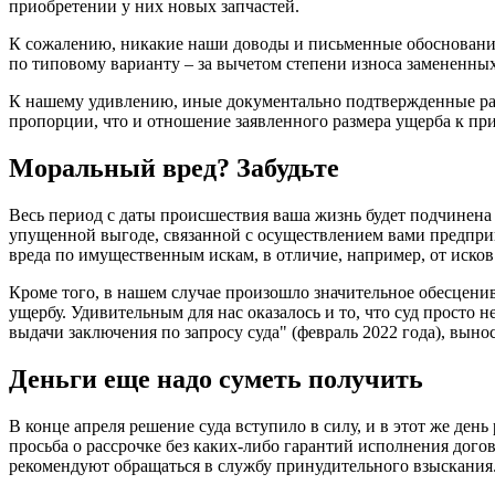
приобретении у них новых запчастей.
К сожалению, никакие наши доводы и письменные обоснования,
по типовому варианту – за вычетом степени износа замененных
К нашему удивлению, иные документально подтвержденные расхо
пропорции, что и отношение заявленного размера ущерба к пр
Моральный вред? Забудьте
Весь период с даты происшествия ваша жизнь будет подчинена
упущенной выгоде, связанной с осуществлением вами предприн
вреда по имущественным искам, в отличие, например, от исков
Кроме того, в нашем случае произошло значительное обесцен
ущербу. Удивительным для нас оказалось и то, что суд просто 
выдачи заключения по запросу суда" (февраль 2022 года), вын
Деньги еще надо суметь получить
В конце апреля решение суда вступило в силу, и в этот же де
просьба о рассрочке без каких-либо гарантий исполнения догов
рекомендуют обращаться в службу принудительного взыскания