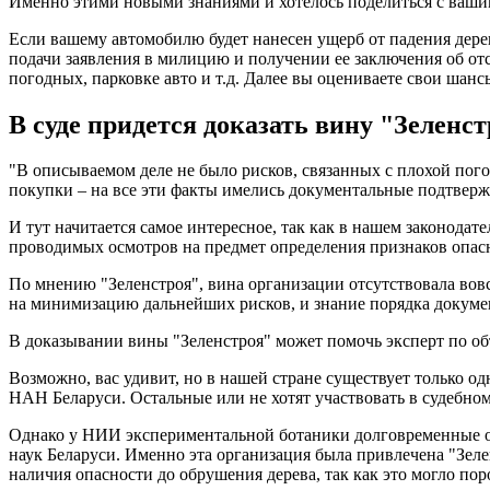
Именно этими новыми знаниями и хотелось поделиться с вашим
Если вашему автомобилю будет нанесен ущерб от падения дере
подачи заявления в милицию и получении ее заключения об отсу
погодных, парковке авто и т.д. Далее вы оцениваете свои шанс
В суде придется доказать вину "Зеленс
"В описываемом деле не было рисков, связанных с плохой пого
покупки – на все эти факты имелись документальные подтвержд
И тут начитается самое интересное, так как в нашем законод
проводимых осмотров на предмет определения признаков опасн
По мнению "Зеленстроя", вина организации отсутствовала вовс
на минимизацию дальнейших рисков, и знание порядка докумен
В доказывании вины "Зеленстроя" может помочь эксперт по объ
Возможно, вас удивит, но в нашей стране существует только о
НАН Беларуси. Остальные или не хотят участвовать в судебном
Однако у НИИ экспериментальной ботаники долговременные о
наук Беларуси. Именно эта организация была привлечена "Зеле
наличия опасности до обрушения дерева, так как это могло по