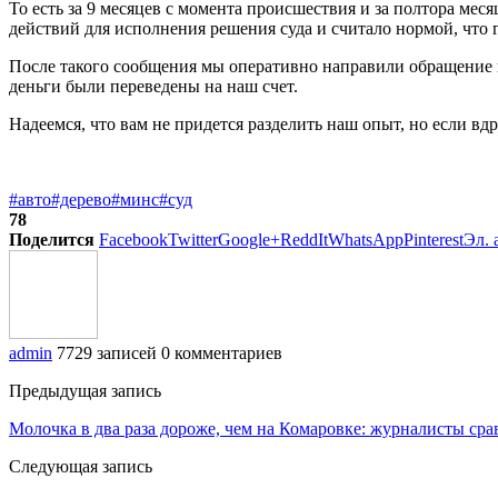
То есть за 9 месяцев с момента происшествия и за полтора м
действий для исполнения решения суда и считало нормой, что
После такого сообщения мы оперативно направили обращение в
деньги были переведены на наш счет.
Надеемся, что вам не придется разделить наш опыт, но если вдру
#авто
#дерево
#минс
#суд
78
Поделится
Facebook
Twitter
Google+
ReddIt
WhatsApp
Pinterest
Эл. 
admin
7729 записей
0 комментариев
Предыдущая запись
Молочка в два раза дороже, чем на Комаровке: журналисты ср
Следующая запись