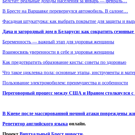
Белстат: реальные доходы населения за январь — февраль…
В Бресте на Варшавке перевернулся автомобиль. В салоне…
Фасадная штукатурка: как выбрать покрытие для защиты и выр
Дача и загородный дом в Беларуси: как сократить сезонные
Беременность — важный этап для здоровья женщины
Взаимосвязь уверенности в себе и здоровья женщины
Как предотвратить образование кисты: советы по здоровью
Что такое циклевка пола: основные этапы, инструменты и мат
Пользование электромобилем: преимущества и особенности
Переговорный процесс между США и Ираном столкнулся с
В Киеве после массированной ночной атаки повреждены жи
Репетитор английского языка
онлайн.
Проект
Виртуальный Брест новости
.