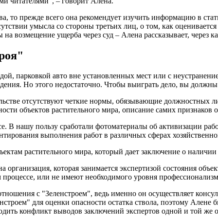
и читателями", – говорит Алена.
ва, то прежде всего она рекомендует изучить информацию в ста
тствии умысла со стороны третьих лиц, о том, как оценивается 
ы на возмещение ущерба через суд – Алена рассказывает, через к
троя"
дой, парковкой авто вне установленных мест или с неустранени
ения. Но этого недостаточно. Чтобы выиграть дело, вы должны д
ательстве отсутствуют четкие нормы, обязывающие должностных
ости объектов растительного мира, описание самих признаков о
е. В нашу пользу сработали фотоматериалы об активизации рабо
тирования выполнения работ в различных сферах хозяйственной
ектам растительного мира, который дает заключение о наличии 
дна организация, которая занимается экспертизой состояния объ
 процессе, или не имеют необходимого уровня профессионализма
тношения с "Зеленстроем", ведь именно он осуществляет конс
нстроем" для оценки опасности остатка ствола, поэтому Алене 
родить конфликт выводов заключений экспертов одной и той же 