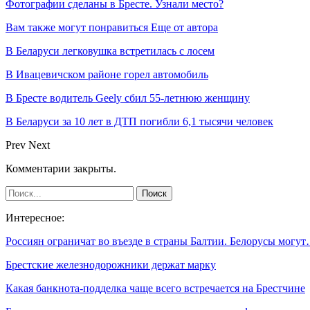
Фотографии сделаны в Бресте. Узнали место?
Вам также могут понравиться
Еще от автора
В Беларуси легковушка встретилась с лосем
В Ивацевичском районе горел автомобиль
В Бресте водитель Geely сбил 55-летнюю женщину
В Беларуси за 10 лет в ДТП погибли 6,1 тысячи человек
Prev
Next
Комментарии закрыты.
Интересное:
Россиян ограничат во въезде в страны Балтии. Белорусы могу
Брестские железнодорожники держат марку
Какая банкнота-подделка чаще всего встречается на Брестчине