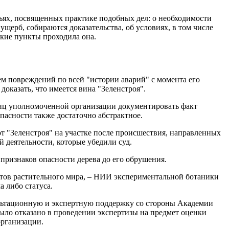
тьях, посвященных практике подобных дел: о необходимости
ущерб, собираются доказательства, об условиях, в том числе
акие пункты проходила она.
ем повреждений по всей "истории аварий" с момента его
оказать, что имеется вина "Зеленстроя".
 лиц уполномоченной организации документировать факт
пасности также достаточно абстрактное.
т "Зеленстроя" на участке после происшествия, направленных
 деятельности, которые убедили суд.
признаков опасности дерева до его обрушения.
ектов растительного мира, – НИИ экспериментальной ботаники
 либо статуса.
ультационную и экспертную поддержку со стороны Академии
было отказано в проведении экспертизы на предмет оценки
организации.