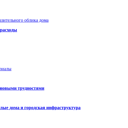
азительного облика дома
 расходы
ериалы
 новыми трудностями
лые дома и городская инфраструктура