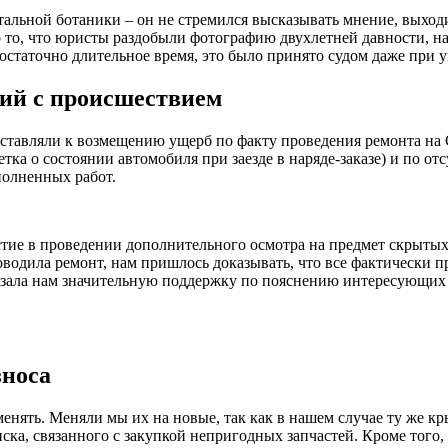
тальной ботаники – он не стремился высказывать мнение, выход
 то, что юристы раздобыли фотографию двухлетней давности, на
остаточно длительное время, это было принято судом даже при 
ний с происшествием
ставляли к возмещению ущерб по факту проведения ремонта на С
ка о состоянии автомобиля при заезде в наряде-заказе) и по о
полненных работ.
стие в проведении дополнительного осмотра на предмет скрытых
оводила ремонт, нам пришлось доказывать, что все фактически
азала нам значительную поддержку по пояснению интересующих 
зноса
енять. Меняли мы их на новые, так как в нашем случае ту же к
иска, связанного с закупкой непригодных запчастей. Кроме того