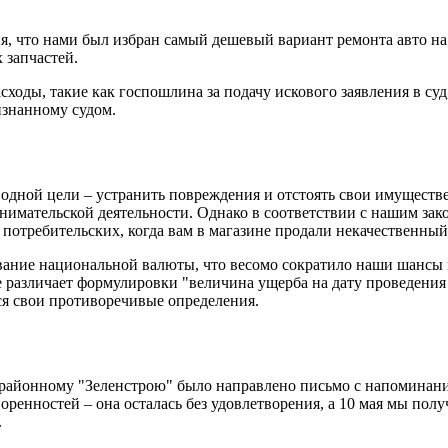
 что нами был избран самый дешевый вариант ремонта авто на 
 запчастей.
ды, такие как госпошлина за подачу искового заявления в суд,
изнанному судом.
 одной цели – устранить повреждения и отстоять свои имуществ
имательской деятельности. Однако в соответствии с нашим зак
 потребительских, когда вам в магазине продали некачественный
ивание национальной валюты, что весомо сократило наши шансы
не различает формулировки "величина ущерба на дату проведения 
ося свои противоречивые определения.
нь районному "Зеленстрою" было направлено письмо с напоминан
оренностей – она осталась без удовлетворения, а 10 мая мы полу
.