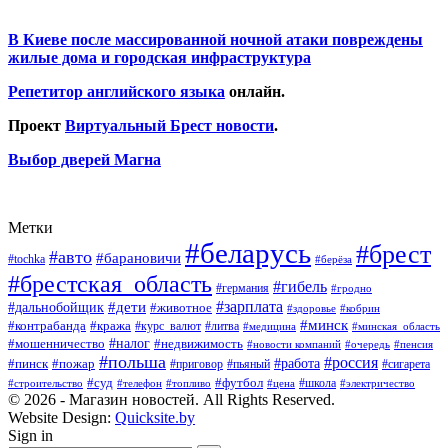
В Киеве после массированной ночной атаки повреждены
жилые дома и городская инфраструктура
Репетитор английского языка
онлайн.
Проект
Виртуальный Брест новости
.
Выбор дверей Магна
Метки
#беларусь
#брест
#авто
#барановичи
#tochka
#берёза
#брестская_область
#гибель
#германия
#гродно
#зарплата
#дальнобойщик
#дети
#животное
#кобрин
#здоровье
#минск
#контрабанда
#кража
#курс_валют
#литва
#медицина
#минская_область
#налог
#мошенничество
#недвижимость
#новости компаний
#пенсия
#очередь
#польша
#россия
#работа
#пожар
#пинск
#приговор
#сигарета
#пьяный
#суд
#футбол
#топливо
#цена
#школа
#электричество
#строительство
#телефон
© 2026 - Магазин новостей. All Rights Reserved.
Website Design:
Quicksite.by
Sign in