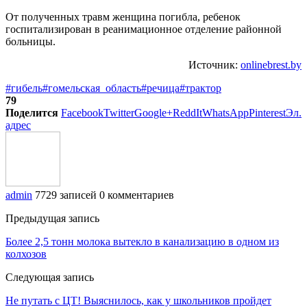
От полученных травм женщина погибла, ребенок
госпитализирован в реанимационное отделение районной
больницы.
Источник:
onlinebrest.by
#гибель
#гомельская_область
#речица
#трактор
79
Поделится
Facebook
Twitter
Google+
ReddIt
WhatsApp
Pinterest
Эл.
адрес
admin
7729 записей
0 комментариев
Предыдущая запись
Более 2,5 тонн молока вытекло в канализацию в одном из
колхозов
Следующая запись
Не путать с ЦТ! Выяснилось, как у школьников пройдет