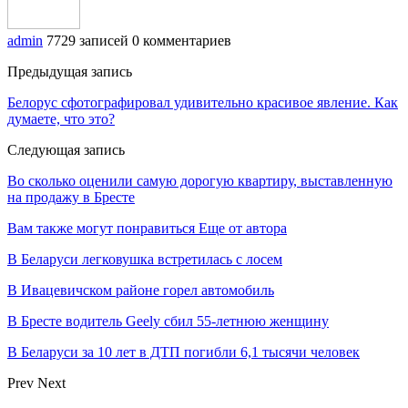
admin
7729 записей
0 комментариев
Предыдущая запись
Белорус сфотографировал удивительно красивое явление. Как
думаете, что это?
Следующая запись
Во сколько оценили самую дорогую квартиру, выставленную
на продажу в Бресте
Вам также могут понравиться
Еще от автора
В Беларуси легковушка встретилась с лосем
В Ивацевичском районе горел автомобиль
В Бресте водитель Geely сбил 55-летнюю женщину
В Беларуси за 10 лет в ДТП погибли 6,1 тысячи человек
Prev
Next