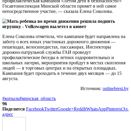
профилактическая кампания «Летом дети в безопасности!»
Госавтоинспекция Минской области примет в ней самое
непосредственное участие, — сказала Елена Соколова.
Елена Соколова отметила, что кампания будет направлена на
заботу о всех юных участниках дорожного движения —
пешеходах, велосипедистах, пассажирах. Инспекторы
дорожно-патрульной службы ГАИ проведут
профилактические беседы в летних оздоровительных и
школьных лагерях, мероприятия пройдут в местах скопления
людей — в торговых центрах и на открытых площадках.
Кампания будет проходить в течение двух месяцев — до 15
августа.
Источник:
onlinebrest.by
#копыль
#минская_область
96
Поделится
Facebook
Twitter
Google+
ReddIt
WhatsApp
Pinterest
Эл.
адрес