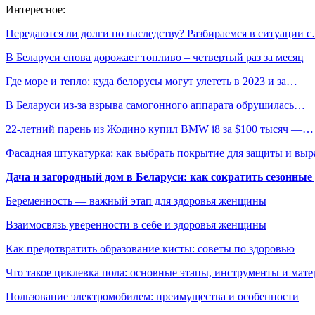
Интересное:
Передаются ли долги по наследству? Разбираемся в ситуации 
В Беларуси снова дорожает топливо – четвертый раз за месяц
Где море и тепло: куда белорусы могут улететь в 2023 и за…
В Беларуси из-за взрыва самогонного аппарата обрушилась…
22-летний парень из Жодино купил BMW i8 за $100 тысяч —…
Фасадная штукатурка: как выбрать покрытие для защиты и выр
Дача и загородный дом в Беларуси: как сократить сезонные
Беременность — важный этап для здоровья женщины
Взаимосвязь уверенности в себе и здоровья женщины
Как предотвратить образование кисты: советы по здоровью
Что такое циклевка пола: основные этапы, инструменты и мат
Пользование электромобилем: преимущества и особенности