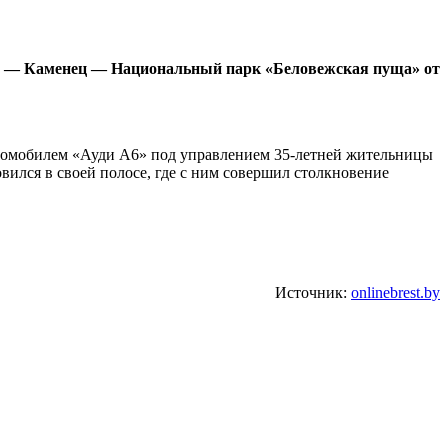
рест — Каменец — Национальный парк «Беловежская пуща» от
автомобилем «Ауди А6» под управлением 35-летней жительницы
вился в своей полосе, где с ним совершил столкновение
Источник:
onlinebrest.by