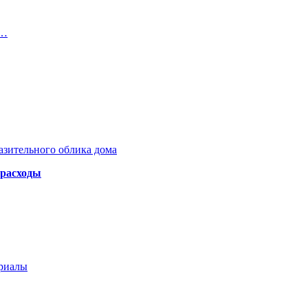
с…
азительного облика дома
 расходы
ериалы