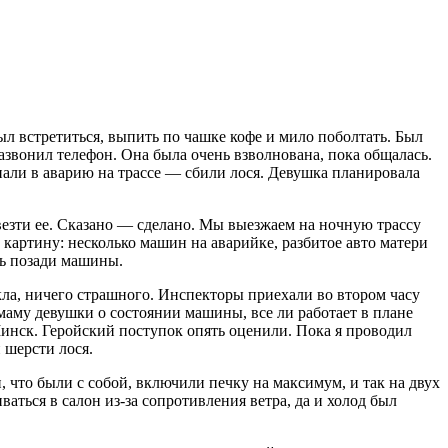
был встретиться, выпить по чашке кофе и мило поболтать. Был
азвонил телефон. Она была очень взволнована, пока общалась.
опали в аварию на трассе — сбили лося. Девушка планировала
отвезти ее. Сказано — сделано. Мы выезжаем на ночную трассу
 картину: несколько машин на аварийке, разбитое авто матери
сь позади машины.
кла, ничего страшного. Инспекторы приехали во втором часу
 маму девушки о состоянии машины, все ли работает в плане
Минск. Геройский поступок опять оценили. Пока я проводил
 шерсти лося.
 что были с собой, включили печку на максимум, и так на двух
аться в салон из-за сопротивления ветра, да и холод был