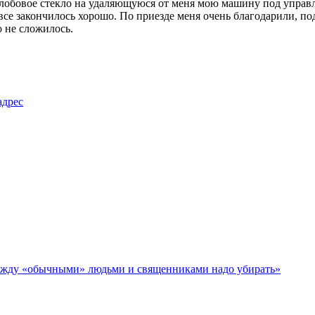
 лобовое стекло на удаляющуюся от меня мою машину под управл
се закончилось хорошо. По приезде меня очень благодарили, по
о не сложилось.
адрес
ежду «обычными» людьми и священниками надо убирать»