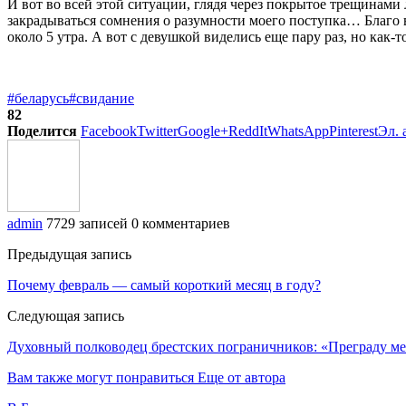
И вот во всей этой ситуации, глядя через покрытое трещинами
закрадываться сомнения о разумности моего поступка… Благо в
около 5 утра. А вот с девушкой виделись еще пару раз, но как-т
#беларусь
#свидание
82
Поделится
Facebook
Twitter
Google+
ReddIt
WhatsApp
Pinterest
Эл. 
admin
7729 записей
0 комментариев
Предыдущая запись
Почему февраль — самый короткий месяц в году?
Следующая запись
Духовный полководец брестских пограничников: «Преграду м
Вам также могут понравиться
Еще от автора