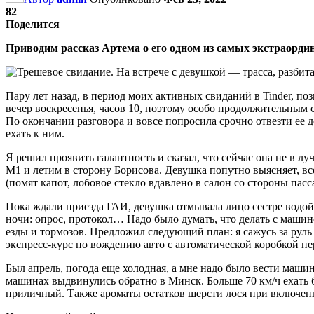
82
Поделится
Приводим рассказ Артема о его одном из самых экстраорди
Пару лет назад, в период моих активных свиданий в Tinder, по
вечер воскресенья, часов 10, поэтому особо продолжительным с
По окончании разговора и вовсе попросила срочно отвезти ее д
ехать к ним.
Я решил проявить галантность и сказал, что сейчас она не в л
М1 и летим в сторону Борисова. Девушка попутно выясняет, вс
(помят капот, лобовое стекло вдавлено в салон со стороны пас
Пока ждали приезда ГАИ, девушка отмывала лицо сестре водой 
ночи: опрос, протокол… Надо было думать, что делать с машин
езды и тормозов. Предложил следующий план: я сажусь за руль
экспресс-курс по вождению авто с автоматической коробкой пер
Был апрель, погода еще холодная, а мне надо было вести маши
машинах выдвинулись обратно в Минск. Больше 70 км/ч ехать бы
приличный. Также ароматы остатков шерсти лося при включен