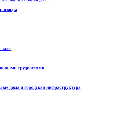
 расходы
ериалы
 новыми трудностями
лые дома и городская инфраструктура