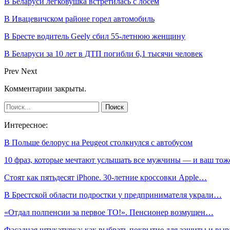
В Беларуси легковушка встретилась с лосем
В Ивацевичском районе горел автомобиль
В Бресте водитель Geely сбил 55-летнюю женщину
В Беларуси за 10 лет в ДТП погибли 6,1 тысячи человек
Prev
Next
Комментарии закрыты.
Интересное:
В Польше белорус на Peugeot столкнулся с автобусом
10 фраз, которые мечтают услышать все мужчины — и ваш тож
Стоят как пятьдесят iPhone. 30-летние кроссовки Apple…
В Брестской области подростки у предпринимателя украли…
«Отдал полпенсии за первое ТО!». Пенсионер возмущен…
Фасадная штукатурка: как выбрать покрытие для защиты и выр