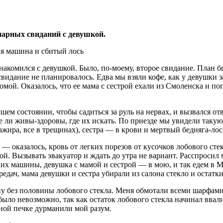
нарных свиданий с девушкой.
знакомился с девушкой. Было, по-моему, второе свидание. План 
видание не планировалось. Едва мы взяли кофе, как у девушки з
омой. Оказалось, что ее мама с сестрой ехали из Смоленска и п
учшем состоянии, чтобы садиться за руль на нервах, и вызвался 
е ли живы-здоровы, где их искать. По приезде мы увидели такую
сажира, все в трещинах), сестра — в крови и мертвый бедняга-ло
— оказалось, кровь от легких порезов от кусочков лобового сте
ой. Вызывать эвакуатор и ждать до утра не вариант. Расспросил
 их машины, девушка с мамой и сестрой — в мою, и так едем в 
едач, мама девушки и сестра убирали из салона стекло и остатки
ну без половины лобового стекла. Меня обмотали всеми шарфами,
ло невозможно, так как остаток лобового стекла начинал ввалив
ной печке дурманили мой разум.