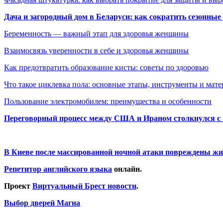
Дача и загородный дом в Беларуси: как сократить сезонные
Беременность — важный этап для здоровья женщины
Взаимосвязь уверенности в себе и здоровья женщины
Как предотвратить образование кисты: советы по здоровью
Что такое циклевка пола: основные этапы, инструменты и мат
Пользование электромобилем: преимущества и особенности
Переговорный процесс между США и Ираном столкнулся с
В Киеве после массированной ночной атаки повреждены жи
Репетитор английского языка
онлайн.
Проект
Виртуальный Брест новости
.
Выбор дверей Магна