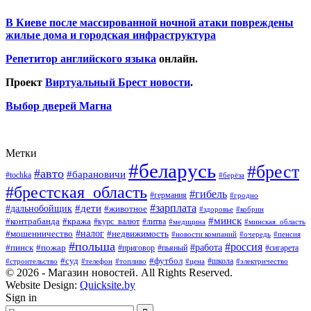
В Киеве после массированной ночной атаки повреждены
жилые дома и городская инфраструктура
Репетитор английского языка
онлайн.
Проект
Виртуальный Брест новости
.
Выбор дверей Магна
Метки
#беларусь
#брест
#авто
#барановичи
#tochka
#берёза
#брестская_область
#гибель
#германия
#гродно
#зарплата
#дальнобойщик
#дети
#животное
#кобрин
#здоровье
#минск
#контрабанда
#кража
#курс_валют
#литва
#медицина
#минская_область
#налог
#мошенничество
#недвижимость
#новости компаний
#пенсия
#очередь
#польша
#россия
#работа
#пожар
#пинск
#приговор
#сигарета
#пьяный
#суд
#футбол
#топливо
#цена
#школа
#электричество
#строительство
#телефон
© 2026 - Магазин новостей. All Rights Reserved.
Website Design:
Quicksite.by
Sign in