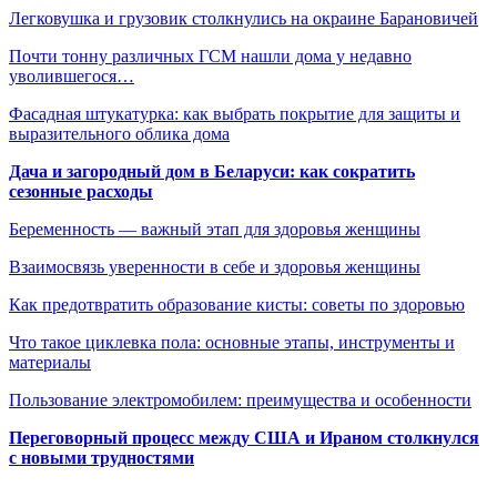
Легковушка и грузовик столкнулись на окраине Барановичей
Почти тонну различных ГСМ нашли дома у недавно
уволившегося…
Фасадная штукатурка: как выбрать покрытие для защиты и
выразительного облика дома
Дача и загородный дом в Беларуси: как сократить
сезонные расходы
Беременность — важный этап для здоровья женщины
Взаимосвязь уверенности в себе и здоровья женщины
Как предотвратить образование кисты: советы по здоровью
Что такое циклевка пола: основные этапы, инструменты и
материалы
Пользование электромобилем: преимущества и особенности
Переговорный процесс между США и Ираном столкнулся
с новыми трудностями