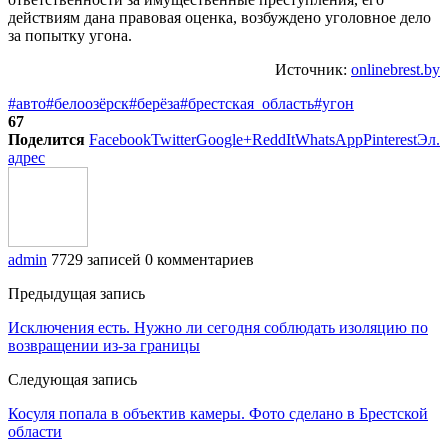
действиям дана правовая оценка, возбуждено уголовное дело
за попытку угона.
Источник:
onlinebrest.by
#авто
#белоозёрск
#берёза
#брестская_область
#угон
67
Поделится
Facebook
Twitter
Google+
ReddIt
WhatsApp
Pinterest
Эл.
адрес
admin
7729 записей
0 комментариев
Предыдущая запись
Исключения есть. Нужно ли сегодня соблюдать изоляцию по
возвращении из-за границы
Следующая запись
Косуля попала в объектив камеры. Фото сделано в Брестской
области