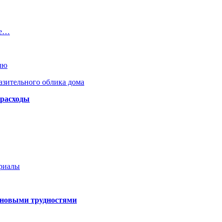
ие…
ыю
азительного облика дома
 расходы
ериалы
 новыми трудностями