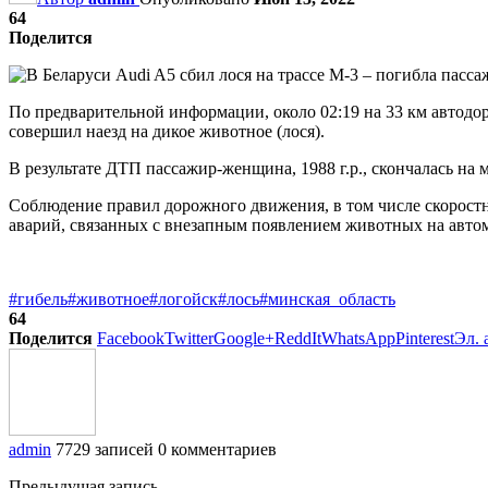
64
Поделится
По предварительной информации, около 02:19 на 33 км автодор
совершил наезд на дикое животное (лося).
В результате ДТП пассажир-женщина, 1988 г.р., скончалась на 
Соблюдение правил дорожного движения, в том числе скоростн
аварий, связанных с внезапным появлением животных на автом
#гибель
#животное
#логойск
#лось
#минская_область
64
Поделится
Facebook
Twitter
Google+
ReddIt
WhatsApp
Pinterest
Эл. 
admin
7729 записей
0 комментариев
Предыдущая запись