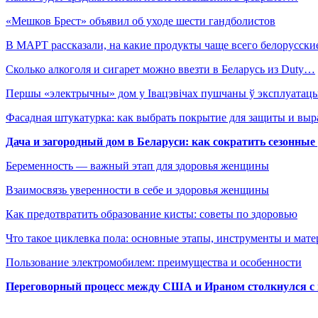
«Мешков Брест» объявил об уходе шести гандболистов
В МАРТ рассказали, на какие продукты чаще всего белорусск
Сколько алкоголя и сигарет можно ввезти в Беларусь из Duty…
Першы «электрычны» дом у Івацэвічах пушчаны ў эксплуатац
Фасадная штукатурка: как выбрать покрытие для защиты и выр
Дача и загородный дом в Беларуси: как сократить сезонные
Беременность — важный этап для здоровья женщины
Взаимосвязь уверенности в себе и здоровья женщины
Как предотвратить образование кисты: советы по здоровью
Что такое циклевка пола: основные этапы, инструменты и мат
Пользование электромобилем: преимущества и особенности
Переговорный процесс между США и Ираном столкнулся с