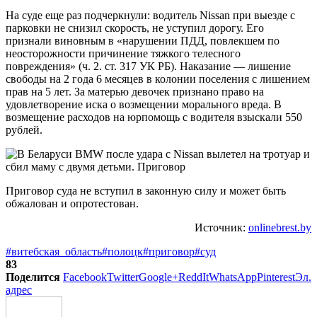
На суде еще раз подчеркнули: водитель Nissan при выезде с
парковки не снизил скорость, не уступил дорогу. Его
признали виновным в «нарушении ПДД, повлекшем по
неосторожности причинение тяжкого телесного
повреждения» (ч. 2. ст. 317 УК РБ). Наказание — лишение
свободы на 2 года 6 месяцев в колонии поселения с лишением
прав на 5 лет. За матерью девочек признано право на
удовлетворение иска о возмещении морального вреда. В
возмещение расходов на юрпомощь с водителя взыскали 550
рублей.
Приговор суда не вступил в законную силу и может быть
обжалован и опротестован.
Источник:
onlinebrest.by
#витебская_область
#полоцк
#приговор
#суд
83
Поделится
Facebook
Twitter
Google+
ReddIt
WhatsApp
Pinterest
Эл.
адрес