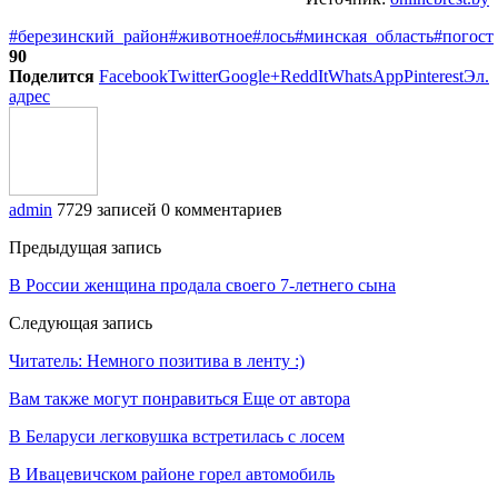
#березинский_район
#животное
#лось
#минская_область
#погост
90
Поделится
Facebook
Twitter
Google+
ReddIt
WhatsApp
Pinterest
Эл.
адрес
admin
7729 записей
0 комментариев
Предыдущая запись
В России женщина продала своего 7-летнего сына
Следующая запись
Читатель: Немного позитива в ленту :)
Вам также могут понравиться
Еще от автора
В Беларуси легковушка встретилась с лосем
В Ивацевичском районе горел автомобиль