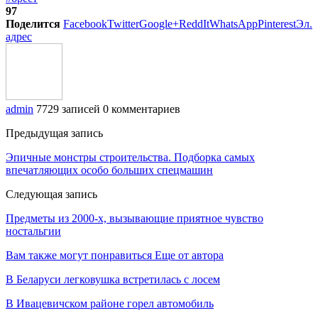
97
Поделится
Facebook
Twitter
Google+
ReddIt
WhatsApp
Pinterest
Эл.
адрес
admin
7729 записей
0 комментариев
Предыдущая запись
Эпичные монстры строительства. Подборка самых
впечатляющих особо больших спецмашин
Следующая запись
Предметы из 2000-х, вызывающие приятное чувство
ностальгии
Вам также могут понравиться
Еще от автора
В Беларуси легковушка встретилась с лосем
В Ивацевичском районе горел автомобиль