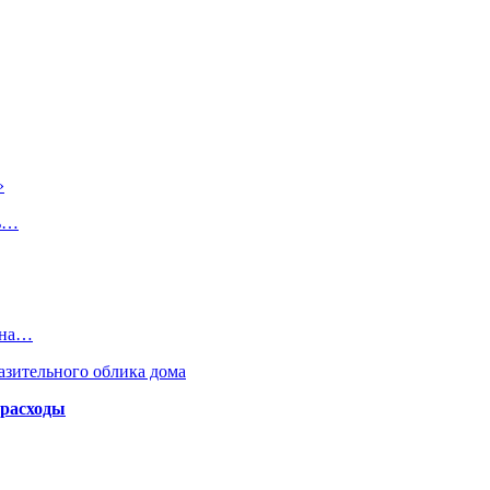
»
ть…
ена…
азительного облика дома
 расходы