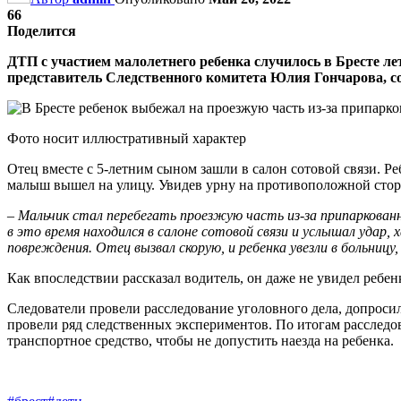
66
Поделится
ДТП с участием малолетнего ребенка случилось в Бресте л
представитель Следственного комитета Юлия Гончарова, с
Фото носит иллюстративный характер
Отец вместе с 5-летним сыном зашли в салон сотовой связи. Ре
малыш вышел на улицу. Увидев урну на противоположной сторо
–
Мальчик стал перебегать проезжую часть из-за припаркованн
в это время находился в салоне сотовой связи и услышал удар,
повреждения. Отец вызвал скорую, и ребенка увезли в больницу
Как впоследствии рассказал водитель, он даже не увидел ребенк
Следователи провели расследование уголовного дела, допросил
провели ряд следственных экспериментов. По итогам расследо
транспортное средство, чтобы не допустить наезда на ребенка.