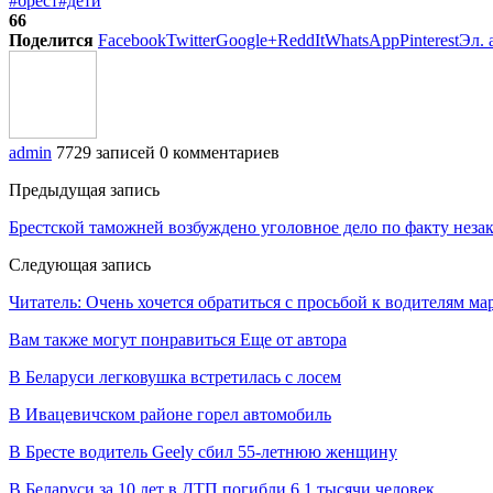
#брест
#дети
66
Поделится
Facebook
Twitter
Google+
ReddIt
WhatsApp
Pinterest
Эл. 
admin
7729 записей
0 комментариев
Предыдущая запись
Брестской таможней возбуждено уголовное дело по факту неза
Следующая запись
Читатель: Очень хочется обратиться с просьбой к водителям м
Вам также могут понравиться
Еще от автора
В Беларуси легковушка встретилась с лосем
В Ивацевичском районе горел автомобиль
В Бресте водитель Geely сбил 55-летнюю женщину
В Беларуси за 10 лет в ДТП погибли 6,1 тысячи человек