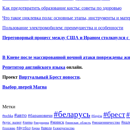
Как предотвратить образование кисты: советы по здоровью
Что такое циклевка пола: основные этапы, инструменты и мат
Пользование электромобилем: преимущества и особенности
Переговорный процесс между США и Ираном столкнулся с
В Киеве после массированной ночной атаки повреждены жи
Репетитор английского языка
онлайн.
Проект
Виртуальный Брест новости
.
Выбор дверей Магна
Метки
#беларусь
#брест
#
#авто
#барановичи
#tochka
#берёза
#минск
#нал
#мошенничество
#курс_валют
#литва
#медицина
#минская_область
#футбол
#топливо
#цена
#школа
#электричество