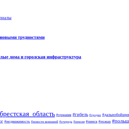
ериалы
 новыми трудностями
лые дома и городская инфраструктура
брестская_область
#гибель
#дальнобойщи
#германия
#гродно
#польш
ог
#недвижимость
#пожар
#пинск
#новости компаний
#пенсия
#очередь