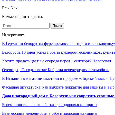
Prev
Next
Комментарии закрыты.
Интересное:
В Германии белорус на фуре врезался в автодом и «легковушку
Белорус за 10 дней успел побыть курьером мошенников, купи
Хотите продать цветы с огорода перед 1 сентября? Налоговая…
Очевидец: Сегодня возле Кобрина перевернулся автомобиль
В Испании в магазине заметили в продаже «Лидский квас». Ц
Фасадная штукатурка: как выбрать покрытие для защиты и выр
Дача и загородный дом в Беларуси: как сократить сезонные
Беременность — важный этап для здоровья женщины
Взаимосвязь уверенности в себе и здоровья женщины