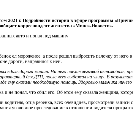
етом 2021 г. Подробности истории в эфире программы «Прич
ообщает корреспондент агентства «Минск-Новости».
бенок ел мороженое, а после решил выбросить палочку от него в
не дороги, направился к ней.
ых вдоль дороги машин. На него наехал легковой автомобиль, 
 характерный для ДТП, после чего выбежал на улицу
.
В результат
, где ему оказали необходимую помощь. Здоровью мальчика ничего
а и не понял, что сбил его. Об этом ему сказала женщина, котор
и водителя, отца ребенка, всех очевидцев, просмотрели записи
вания уголовное преследование в отношении водителя прекратил