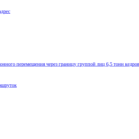
адрес
конного перемещения через границу группой лиц 6,5 тонн кедров
аршруток