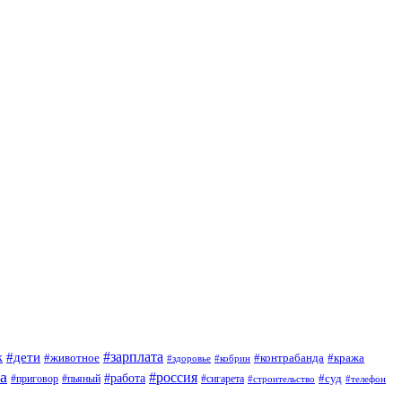
#зарплата
к
#дети
#животное
#контрабанда
#кража
#кобрин
#здоровье
а
#россия
#работа
#суд
#приговор
#сигарета
#пьяный
#строительство
#телефон