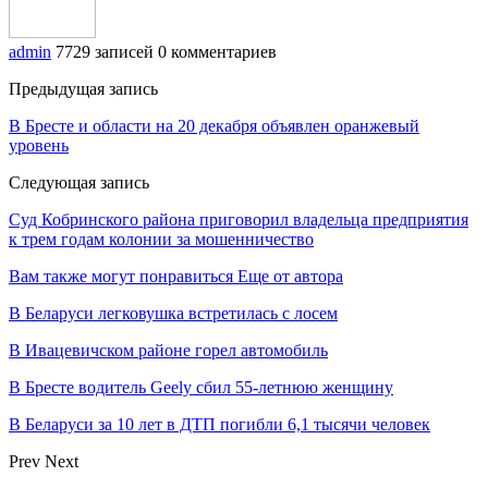
admin
7729 записей
0 комментариев
Предыдущая запись
В Бресте и области на 20 декабря объявлен оранжевый
уровень
Следующая запись
Суд Кобринского района приговорил владельца предприятия
к трем годам колонии за мошенничество
Вам также могут понравиться
Еще от автора
В Беларуси легковушка встретилась с лосем
В Ивацевичском районе горел автомобиль
В Бресте водитель Geely сбил 55-летнюю женщину
В Беларуси за 10 лет в ДТП погибли 6,1 тысячи человек
Prev
Next