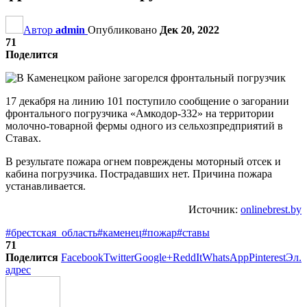
Автор
admin
Опубликовано
Дек 20, 2022
71
Поделится
17 декабря на линию 101 поступило сообщение о загорании
фронтального погрузчика «Амкодор-332» на территории
молочно-товарной фермы одного из сельхозпредприятий в
Ставах.
В результате пожара огнем повреждены моторный отсек и
кабина погрузчика. Пострадавших нет. Причина пожара
устанавливается.
Источник:
onlinebrest.by
#брестская_область
#каменец
#пожар
#ставы
71
Поделится
Facebook
Twitter
Google+
ReddIt
WhatsApp
Pinterest
Эл.
адрес