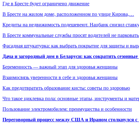
Где в Бресте будет ограничено движение
В Бресте на жилом доме, расположенном по улице Кирова,…
Кредиты на недвижимость подешевеют. Нацбанк снизил став
В Бресте коммунальные службы просят водителей не парковат
Фасадная штукатурка: как выбрать покрытие для защиты и выр
Дача и загородный дом в Беларуси: как сократить сезонные
Беременность — важный этап для здоровья женщины
Взаимосвязь уверенности в себе и здоровья женщины
Как предотвратить образование кисты: советы по здоровью
Что такое циклевка пола: основные этапы, инструменты и мат
Пользование электромобилем: преимущества и особенности
Переговорный процесс между США и Ираном столкнулся с