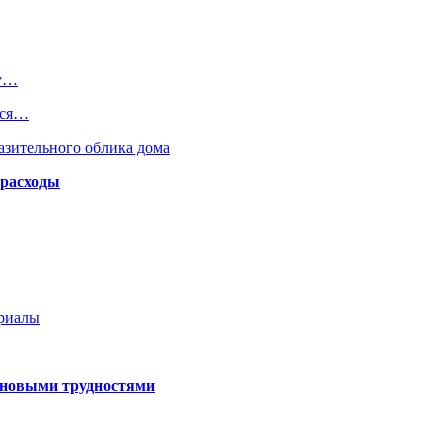
ку…
ься…
азительного облика дома
 расходы
ериалы
 новыми трудностями