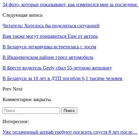
34 фото, которые показывают, как изменился мир за последние 
Следующая запись
Читатель: Хотелось бы поделиться ситуацией
Вам также могут понравиться
Еще от автора
В Беларуси легковушка встретилась с лосем
В Ивацевичском районе горел автомобиль
В Бресте водитель Geely сбил 55-летнюю женщину
В Беларуси за 10 лет в ДТП погибли 6,1 тысячи человек
Prev
Next
Комментарии закрыты.
Интересное:
Уже оплаченный штраф требуют погасить спустя 8 лет после…