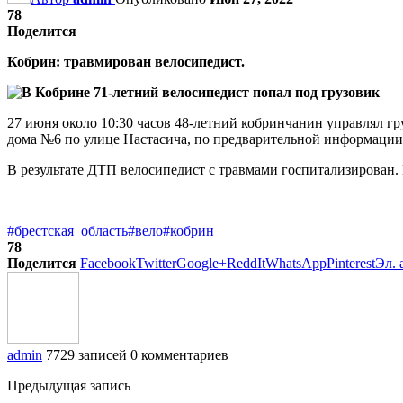
78
Поделится
Кобрин: травмирован велосипедист.
27 июня около 10:30 часов 48-летний кобринчанин управлял 
дома №6 по улице Настасича, по предварительной информации,
В результате ДТП велосипедист с травмами госпитализирован.
#брестская_область
#вело
#кобрин
78
Поделится
Facebook
Twitter
Google+
ReddIt
WhatsApp
Pinterest
Эл. 
admin
7729 записей
0 комментариев
Предыдущая запись