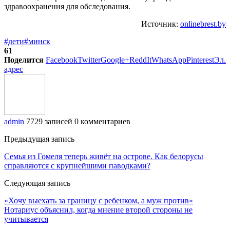
здравоохранения для обследования.
Источник:
onlinebrest.by
#дети
#минск
61
Поделится
Facebook
Twitter
Google+
ReddIt
WhatsApp
Pinterest
Эл.
адрес
admin
7729 записей
0 комментариев
Предыдущая запись
Семья из Гомеля теперь живёт на острове. Как белорусы
справляются с крупнейшими паводками?
Следующая запись
«Хочу выехать за границу с ребенком, а муж против»
Нотариус объяснил, когда мнение второй стороны не
учитывается