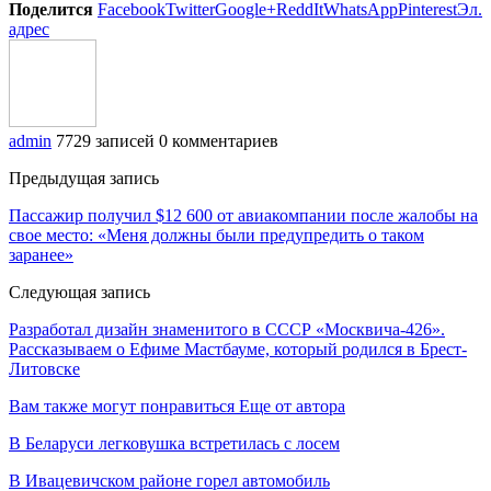
Поделится
Facebook
Twitter
Google+
ReddIt
WhatsApp
Pinterest
Эл.
адрес
admin
7729 записей
0 комментариев
Предыдущая запись
Пассажир получил $12 600 от авиакомпании после жалобы на
свое место: «Меня должны были предупредить о таком
заранее»
Следующая запись
Разработал дизайн знаменитого в СССР «Москвича-426».
Рассказываем о Ефиме Мастбауме, который родился в Брест-
Литовске
Вам также могут понравиться
Еще от автора
В Беларуси легковушка встретилась с лосем
В Ивацевичском районе горел автомобиль