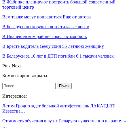
В Жабинке планируют построить большой современный
торговый центр
Вам также могут понравиться
Еще от автора
В Беларуси легковушка встретилась с лосем
В Ивацевичском районе горел автомобиль
В Бресте водитель Geely сбил 55-летнюю женщину
В Беларуси за 10 лет в ДТП погибли 6,1 тысячи человек
Prev
Next
Комментарии закрыты.
Интересное:
Летом Гродно ждет большой автофестиваль ЛАКАЦЫЯ!
Известна…
Стоимость обучения в вузах Беларуси существенно вырастет –
…