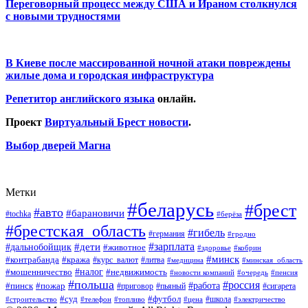
Переговорный процесс между США и Ираном столкнулся
с новыми трудностями
В Киеве после массированной ночной атаки повреждены
жилые дома и городская инфраструктура
Репетитор английского языка
онлайн.
Проект
Виртуальный Брест новости
.
Выбор дверей Магна
Метки
#беларусь
#брест
#авто
#барановичи
#tochka
#берёза
#брестская_область
#гибель
#германия
#гродно
#зарплата
#дальнобойщик
#дети
#животное
#кобрин
#здоровье
#минск
#контрабанда
#кража
#курс_валют
#литва
#медицина
#минская_область
#налог
#мошенничество
#недвижимость
#новости компаний
#пенсия
#очередь
#польша
#россия
#работа
#пожар
#пинск
#приговор
#сигарета
#пьяный
#суд
#футбол
#топливо
#цена
#школа
#электричество
#строительство
#телефон