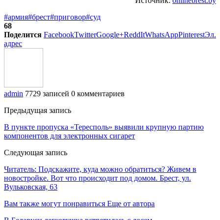
Источник:
onlinebrest.by
#армия
#брест
#приговор
#суд
68
Поделится
Facebook
Twitter
Google+
ReddIt
WhatsApp
Pinterest
Эл.
адрес
admin
7729 записей
0 комментариев
Предыдущая запись
В пункте пропуска «Тересполь» выявили крупную партию
компонентов для электронных сигарет
Следующая запись
Читатель: Подскажите, куда можно обратиться? Живем в
новостройке. Вот что происходит под домом. Брест, ул.
Вульковская, 63
Вам также могут понравиться
Еще от автора