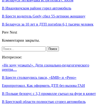
В Беларуси легковушка встретилась с лосем
В Ивацевичском районе горел автомобиль
В Бресте водитель Geely сбил 55-летнюю женщину
В Беларуси за 10 лет в ДТП погибли 6,1 тысячи человек
Prev
Next
Комментарии закрыты.
Интересное:
«Не хочу уезжать!». Дети социально-педагогического
центра…
В Бресте столкнулись такси, «БМВ» и «Рено»
Европротокол. Как оформить ДТП без вызова ГАИ
В Польше белорус с 3,3 промилле съехал на фуре в кювет
В Брестской области полностью сгорел автомобиль