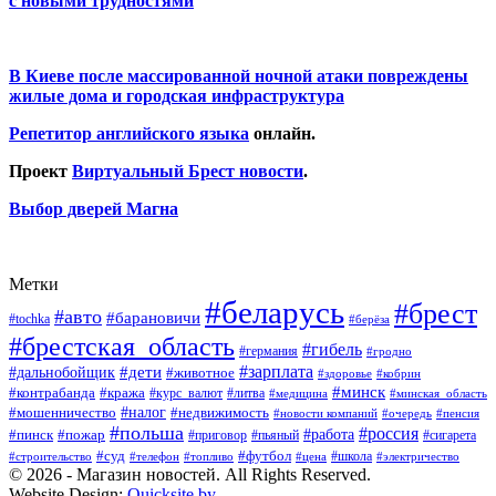
с новыми трудностями
В Киеве после массированной ночной атаки повреждены
жилые дома и городская инфраструктура
Репетитор английского языка
онлайн.
Проект
Виртуальный Брест новости
.
Выбор дверей Магна
Метки
#беларусь
#брест
#авто
#барановичи
#tochka
#берёза
#брестская_область
#гибель
#германия
#гродно
#зарплата
#дальнобойщик
#дети
#животное
#кобрин
#здоровье
#минск
#контрабанда
#кража
#курс_валют
#литва
#медицина
#минская_область
#налог
#мошенничество
#недвижимость
#новости компаний
#пенсия
#очередь
#польша
#россия
#работа
#пожар
#пинск
#приговор
#сигарета
#пьяный
#суд
#футбол
#топливо
#цена
#школа
#электричество
#строительство
#телефон
© 2026 - Магазин новостей. All Rights Reserved.
Website Design:
Quicksite.by