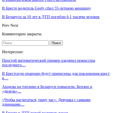
В Бресте водитель Geely сбил 55-летнюю женщину
В Беларуси за 10 лет в ДТП погибли 6,1 тысячи человек
Prev
Next
Комментарии закрыты.
Интересное:
Простой математический пример озадачил режиссера
последнего…
В Брестскую епархию будут принесены для поклонения крест
и…
Акцизы на топливо в Беларуси повысили. Бензин и
«дизель»…
«Чтобы расчесаться, трачу час». Девушка с самыми
длинными…
В Бресте в ДТП погиб водитель такси