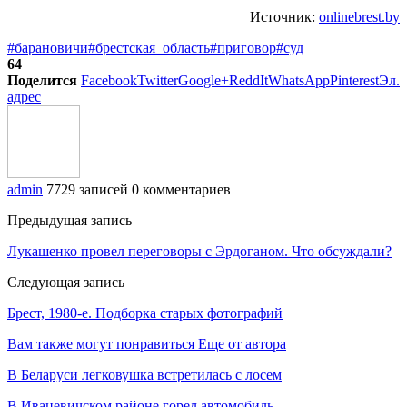
Источник:
onlinebrest.by
#барановичи
#брестская_область
#приговор
#суд
64
Поделится
Facebook
Twitter
Google+
ReddIt
WhatsApp
Pinterest
Эл.
адрес
admin
7729 записей
0 комментариев
Предыдущая запись
Лукашенко провел переговоры с Эрдоганом. Что обсуждали?
Следующая запись
Брест, 1980-е. Подборка старых фотографий
Вам также могут понравиться
Еще от автора
В Беларуси легковушка встретилась с лосем
В Ивацевичском районе горел автомобиль