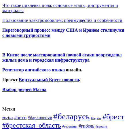
Что такое циклевка пола: основные этапы, инструменты и
материалы
Пользование электромобилем: преимущества и особенности
Переговорный процесс между США и Ираном столкнулся
с новыми трудностями
В Киеве после массированной ночной атаки повреждены
жилые дома и городская инфраструктура
Репетитор английского языка
онлайн.
Проект
Виртуальный Брест новости
.
Выбор дверей Магна
Метки
#беларусь
#брест
#авто
#барановичи
#tochka
#берёза
#брестская_область
#гибель
#германия
#гродно