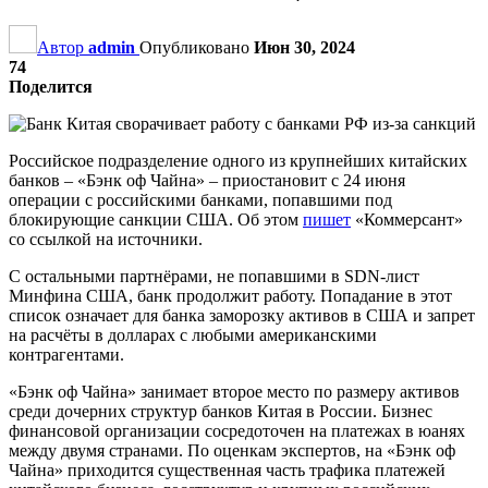
Автор
admin
Опубликовано
Июн 30, 2024
74
Поделится
Российское подразделение одного из крупнейших китайских
банков – «Бэнк оф Чайна» – приостановит с 24 июня
операции с российскими банками, попавшими под
блокирующие санкции США. Об этом
пишет
«Коммерсант»
со ссылкой на источники.
С остальными партнёрами, не попавшими в SDN-лист
Минфина США, банк продолжит работу. Попадание в этот
список означает для банка заморозку активов в США и запрет
на расчёты в долларах с любыми американскими
контрагентами.
«Бэнк оф Чайна» занимает второе место по размеру активов
среди дочерних структур банков Китая в России. Бизнес
финансовой организации сосредоточен на платежах в юанях
между двумя странами. По оценкам экспертов, на «Бэнк оф
Чайна» приходится существенная часть трафика платежей