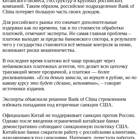
китайского бизнеса, госструктур и крупных российских
компаний. Таким образом, российское подразделение Bank of
China потеряет большую часть своих доходов.
Для российского рынка это означает дополнительные
издержки как по времени, так и по стоимости обработки
платежей, отмечают эксперты. Но самая главная проблема –
платежи выходят за пределы банковского сектора, в результате
чего у государства становится всё меньше контроля за ними,
возникают риски мошенничества.
В последнее время платежи всё чаще проводят через
небанковских платежных агентов, что делает всю цепочку
транзакций менее прозрачной, а платежи — более
рискованными.
«Если деньги зависли, их вернут в рублях, но по
какому курсу это будет сделано, непонятно»
, – говорят
источники издания.
Эксперты объяснили решение Bank of China стремлением
избежать попадания под вторичные санкции США.
Официально Китай не поддерживает санкции против России.
Однако после введения ограничений китайские банки
демонстративно соблюдают санкционную политику США.
Китайские банки сократили работу с российскими клиентами,
находящимися под санкциями. Например, перестали работать