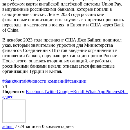
за рубежом карты китайской платёжной системы Union Pay,
выпущенные российскими банками, которые попали в
санкционные списки. Летом 2023 года российские
финансовые организации столкнулись с запретом проводить
переводы, в частности в юанях, в Европу и США через Bank
of China.
В декабре 2023 года президент США Джо Байден подписал
указ, который значительно упростил для Министерства
финансов Соединенных Штатов введение ограничений в
отношении банков, нарушающих санкции против России.
После этого, опасаясь вторичных санкций, от работы с
российскими банками начали отказываться финансовые
организации Турции и Китая.
#банк
#китай
#новости компаний
#санкции
74
Поделится
Facebook
Twitter
Google+
ReddIt
WhatsApp
Pinterest
Эл.
адрес
admin
7729 записей
0 комментариев