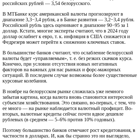
российских рублей — 3,54 белорусского.
В МТБанке курс американской валюты прогнозируют в
диапазоне 3,3−3,4 рубля, а в Банке развития — 3,2−3,4 рубля.
Российский рубль здесь оценивают в диапазоне 90−95 за 1
доллар. Кстати, многие эксперты считают, что в 2024 году
доллар ослабнет к евро, т. к. инфляция в США снижается и
Федрезерв может перейти к снижению ключевых ставок.
В большинстве банков считают, что ослабление белорусской
валюты будет «управляемым», т. е. без резких скачков курса.
Конечно, при условии отсутствия новых негативных
факторов на важных для нас рынках и форс-мажорных
ситуаций. В последнем случае возможны более существенные
курсовые колебания.
В ноябре на белорусском рынке сложилась уже немного
забытая картина, когда валюта вновь становится интересной
субъектам хозяйствования. Это связано, во-первых, с тем, что
ее много — на рынке наблюдается валютный профицит. Во-
вторых, валютные кредиты сейчас почти вдвое дешевле
рублевых (в среднем — 5–6% против 10% годовых).
Поэтому большинство банков отмечают рост кредитования, в
частности в долларах. И, как бы странно это ни выглядело,