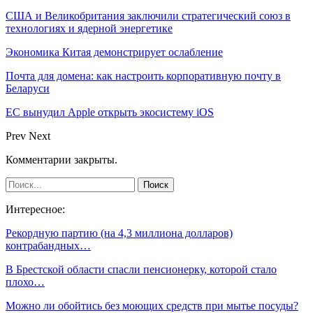
США и Великобритания заключили стратегический союз в
технологиях и ядерной энергетике
Экономика Китая демонстрирует ослабление
Почта для домена: как настроить корпоративную почту в
Беларуси
ЕС вынудил Apple открыть экосистему iOS
Prev
Next
Комментарии закрыты.
Интересное:
Рекордную партию (на 4,3 миллиона долларов)
контрабандных…
В Брестской области спасли пенсионерку, которой стало
плохо…
Можно ли обойтись без моющих средств при мытье посуды?