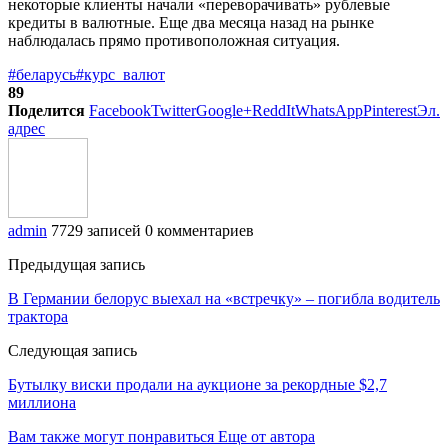
некоторые клиенты начали «переворачивать» рублевые
кредиты в валютные. Еще два месяца назад на рынке
наблюдалась прямо противоположная ситуация.
#беларусь
#курс_валют
89
Поделится
Facebook
Twitter
Google+
ReddIt
WhatsApp
Pinterest
Эл.
адрес
admin
7729 записей
0 комментариев
Предыдущая запись
В Германии белорус выехал на «встречку» – погибла водитель
трактора
Следующая запись
Бутылку виски продали на аукционе за рекордные $2,7
миллиона
Вам также могут понравиться
Еще от автора