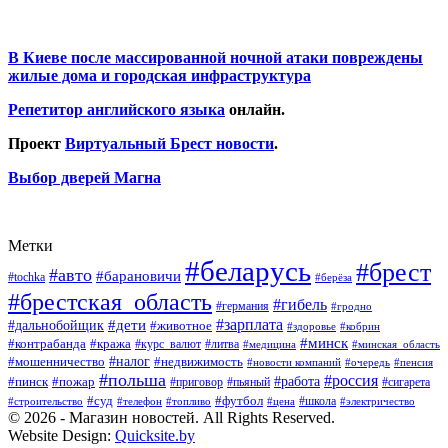
В Киеве после массированной ночной атаки повреждены
жилые дома и городская инфраструктура
Репетитор английского языка
онлайн.
Проект
Виртуальный Брест новости
.
Выбор дверей Магна
Метки
#беларусь
#брест
#авто
#барановичи
#tochka
#берёза
#брестская_область
#гибель
#германия
#гродно
#зарплата
#дальнобойщик
#дети
#животное
#кобрин
#здоровье
#минск
#контрабанда
#кража
#курс_валют
#литва
#медицина
#минская_область
#налог
#мошенничество
#недвижимость
#новости компаний
#пенсия
#очередь
#польша
#россия
#работа
#пожар
#пинск
#приговор
#сигарета
#пьяный
#суд
#футбол
#топливо
#цена
#школа
#электричество
#строительство
#телефон
© 2026 - Магазин новостей. All Rights Reserved.
Website Design:
Quicksite.by