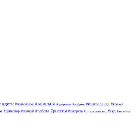
#зарплата
к
#дети
#животное
#контрабанда
#кража
#кобрин
#здоровье
а
#россия
#работа
#суд
#приговор
#сигарета
#пьяный
#строительство
#телефон