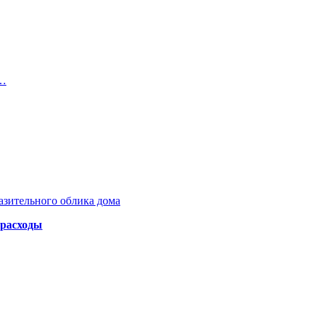
.…
азительного облика дома
 расходы