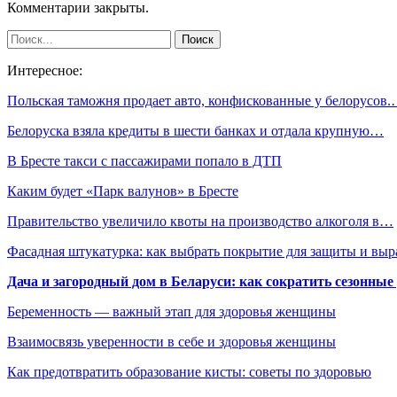
Комментарии закрыты.
Интересное:
Польская таможня продает авто, конфискованные у белорусов
Белоруска взяла кредиты в шести банках и отдала крупную…
В Бресте такси с пассажирами попало в ДТП
Каким будет «Парк валунов» в Бресте
Правительство увеличило квоты на производство алкоголя в…
Фасадная штукатурка: как выбрать покрытие для защиты и выр
Дача и загородный дом в Беларуси: как сократить сезонные
Беременность — важный этап для здоровья женщины
Взаимосвязь уверенности в себе и здоровья женщины
Как предотвратить образование кисты: советы по здоровью