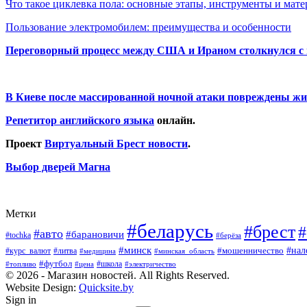
Что такое циклевка пола: основные этапы, инструменты и мат
Пользование электромобилем: преимущества и особенности
Переговорный процесс между США и Ираном столкнулся с
В Киеве после массированной ночной атаки повреждены жи
Репетитор английского языка
онлайн.
Проект
Виртуальный Брест новости
.
Выбор дверей Магна
Метки
#беларусь
#брест
#
#авто
#барановичи
#tochka
#берёза
#минск
#нал
#мошенничество
#курс_валют
#литва
#медицина
#минская_область
#футбол
#топливо
#цена
#школа
#электричество
© 2026 - Магазин новостей. All Rights Reserved.
Website Design:
Quicksite.by
Sign in