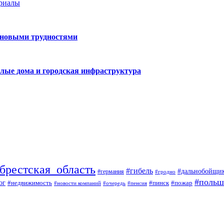
ериалы
 новыми трудностями
лые дома и городская инфраструктура
брестская_область
#гибель
#дальнобойщи
#германия
#гродно
#польш
ог
#недвижимость
#пожар
#пинск
#новости компаний
#пенсия
#очередь