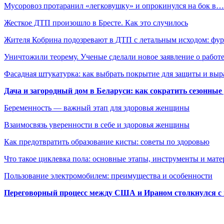
Мусоровоз протаранил «легковушку» и опрокинулся на бок в…
Жесткое ДТП произошло в Бресте. Как это случилось
Жителя Кобрина подозревают в ДТП с летальным исходом: фу
Уничтожили теорему. Ученые сделали новое заявление о рабо
Фасадная штукатурка: как выбрать покрытие для защиты и выр
Дача и загородный дом в Беларуси: как сократить сезонные
Беременность — важный этап для здоровья женщины
Взаимосвязь уверенности в себе и здоровья женщины
Как предотвратить образование кисты: советы по здоровью
Что такое циклевка пола: основные этапы, инструменты и мат
Пользование электромобилем: преимущества и особенности
Переговорный процесс между США и Ираном столкнулся с