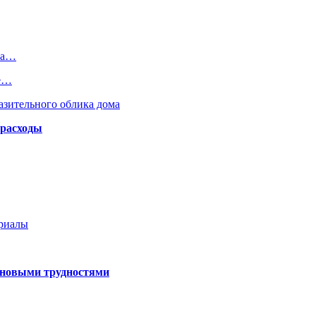
ра…
те…
азительного облика дома
 расходы
ериалы
 новыми трудностями