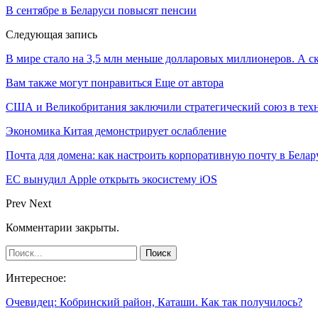
В сентябре в Беларуси повысят пенсии
Следующая запись
В мире стало на 3,5 млн меньше долларовых миллионеров. А ск
Вам также могут понравиться
Еще от автора
США и Великобритания заключили стратегический союз в техн
Экономика Китая демонстрирует ослабление
Почта для домена: как настроить корпоративную почту в Белар
ЕС вынудил Apple открыть экосистему iOS
Prev
Next
Комментарии закрыты.
Интересное:
Очевидец: Кобринский район, Каташи. Как так получилось?