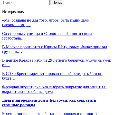
Интересное:
«Мы созданы не для того, чтобы быть пьяницами,
наркоманами,…
Со стороны Лунинца и Столина на Припяти снова
заработала…
В Москве прощаются с Юрием Шатуновым, фанат прислал
грузовик…
В центре Кракова избили 29-летнего белоруса, мужчина умер
от…
В СЭЗ «Брест» зарегистрирован новый резидент. Чем он
будет…
Фасадная штукатурка: как выбрать покрытие для защиты и
выразительного облика дома
Дача и загородный дом в Беларуси: как сократить
сезонные расходы
Беременность — важный этап для здоровья женщины