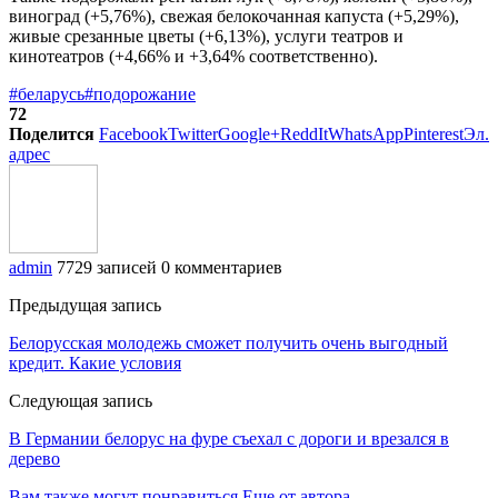
виноград (+5,76%), свежая белокочанная капуста (+5,29%),
живые срезанные цветы (+6,13%), услуги театров и
кинотеатров (+4,66% и +3,64% соответственно).
#беларусь
#подорожание
72
Поделится
Facebook
Twitter
Google+
ReddIt
WhatsApp
Pinterest
Эл.
адрес
admin
7729 записей
0 комментариев
Предыдущая запись
Белорусская молодежь сможет получить очень выгодный
кредит. Какие условия
Следующая запись
В Германии белорус на фуре съехал с дороги и врезался в
дерево
Вам также могут понравиться
Еще от автора