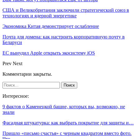
США и Великобритания заключили стратегический союз в
технологиях и ядерной энергетике
Экономика Китая демонстрирует ослабление
Почта для домена: как настроить корпоративную почту в
Беларуси
ЕС вынудил Apple открыть экосистему iOS
Prev
Next
Комментарии закрыты.
Интересное:
9 фактов о Каменецкой башне, которых вы, возможно, не
знали
Фасадная штукатурка: как выбрать покрытие для защиты и…
Пришло «письмо счастья» с черным квадратом вместо фото.
Что…