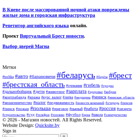
В Киеве после массированной ночной атаки повреждены
жилые дома и городская инфраструктура
Репетитор английского языка
онлайн.
Проект
Виртуальный Брест новости
.
Выбор дверей Магна
Метки
#беларусь
#брест
#авто
#барановичи
#tochka
#берёза
#брестская_область
#гибель
#германия
#гродно
#зарплата
#дальнобойщик
#дети
#животное
#кобрин
#здоровье
#минск
#контрабанда
#кража
#курс_валют
#литва
#медицина
#минская_область
#налог
#мошенничество
#недвижимость
#новости компаний
#пенсия
#очередь
#польша
#россия
#работа
#пожар
#пинск
#приговор
#сигарета
#пьяный
#суд
#футбол
#топливо
#цена
#школа
#электричество
#строительство
#телефон
© 2026 - Магазин новостей. All Rights Reserved.
Website Design:
Quicksite.by
Sign in