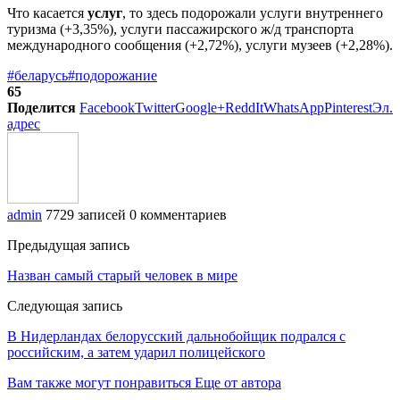
Что касается
услуг
, то здесь подорожали услуги внутреннего
туризма (+3,35%), услуги пассажирского ж/д транспорта
международного сообщения (+2,72%), услуги музеев (+2,28%).
#беларусь
#подорожание
65
Поделится
Facebook
Twitter
Google+
ReddIt
WhatsApp
Pinterest
Эл.
адрес
admin
7729 записей
0 комментариев
Предыдущая запись
Назван самый старый человек в мире
Следующая запись
В Нидерландах белорусский дальнобойщик подрался с
российским, а затем ударил полицейского
Вам также могут понравиться
Еще от автора