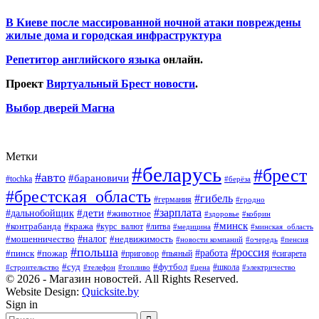
В Киеве после массированной ночной атаки повреждены
жилые дома и городская инфраструктура
Репетитор английского языка
онлайн.
Проект
Виртуальный Брест новости
.
Выбор дверей Магна
Метки
#беларусь
#брест
#авто
#барановичи
#tochka
#берёза
#брестская_область
#гибель
#германия
#гродно
#зарплата
#дальнобойщик
#дети
#животное
#кобрин
#здоровье
#минск
#контрабанда
#кража
#курс_валют
#литва
#медицина
#минская_область
#налог
#мошенничество
#недвижимость
#новости компаний
#пенсия
#очередь
#польша
#россия
#работа
#пожар
#пинск
#приговор
#сигарета
#пьяный
#суд
#футбол
#топливо
#цена
#школа
#электричество
#строительство
#телефон
© 2026 - Магазин новостей. All Rights Reserved.
Website Design:
Quicksite.by
Sign in