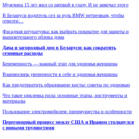
Мужчина 15 лет жил со щепкой в глазу. И не замечал этого
В Беларуси водитель сел за руль BMW нетрезвым, чтобы
отвезти…
Фасадная штукатурка: как выбрать покрытие для защиты и
выразительного облика дома
Дача и загородный дом в Беларуси: как сократить
сезонные расходы
Беременность — важный этап для здоровья женщины
Взаимосвязь уверенности в себе и здоровья женщины
Как предотвратить образование кисты: советы по здоровью
Что такое циклевка пола: основные этапы, инструменты и
материалы
Пользование электромобилем: преимущества и особенности
Переговорный процесс между США и Ираном столкнулся
с новыми трудностями