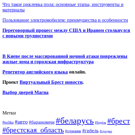
Что такое циклевка пола: основные этапы, инструменты и
материалы
Пользование электромобилем: преимущества и особенности
Переговорный процесс между США и Ираном столкнулся
с новыми трудностями
В Киеве после массированной ночной атаки повреждены
жилые дома и городская инфраструктура
Репетитор английского языка
онлайн.
Проект
Виртуальный Брест новости
.
Выбор дверей Магна
Метки
#беларусь
#брест
#авто
#барановичи
#tochka
#берёза
#брестская_область
#гибель
#германия
#гродно