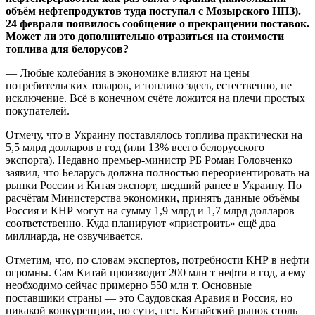
объём нефтепродуктов туда поступал с Мозырского НПЗ).
24 февраля появилось сообщение о прекращении поставок.
Может ли это дополнительно отразиться на стоимости
топлива для белорусов?
— Любые колебания в экономике влияют на цены
потребительских товаров, и топливо здесь, естественно, не
исключение. Всё в конечном счёте ложится на плечи простых
покупателей.
Отмечу, что в Украину поставлялось топлива практически на
5,5 млрд долларов в год (или 13% всего белорусского
экспорта). Недавно премьер-министр РБ Роман Головченко
заявил, что Беларусь должна полностью переориентировать на
рынки России и Китая экспорт, шедший ранее в Украину. По
расчётам Министерства экономики, принять данные объёмы
Россия и КНР могут на сумму 1,9 млрд и 1,7 млрд долларов
соответственно. Куда планируют «пристроить» ещё два
миллиарда, не озвучивается.
Отметим, что, по словам экспертов, потребности КНР в нефти
огромны. Сам Китай производит 200 млн т нефти в год, а ему
необходимо сейчас примерно 550 млн т. Основные
поставщики страны — это Саудовская Аравия и Россия, но
никакой конкуренции, по сути, нет. Китайский рынок столь