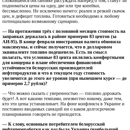
сложившейся обстановке рассуждать наперёд о том, станут ли
подниматься цены на одну, две или три копейки,
бессмысленно. Не исключено ничего: реален и резкий скачок
цен, и дефицит топлива. Готовиться необходимо к любому
потенциально возможному сценарию.
— На протяжении трёх с половиной месяцев стоимость на
заправках держалась в районе примерно 83 центов (за
АИ-95). В конце февраля иностранная валюта обновила
максимумы, и сейчас получается, что в долларовом
эквиваленте топливо подешевело. Есть ли смысл
полагать, что условные 83 цента являлись комфортными
для концерна в плане обеспечения финансовой
устойчивости белорусских производителей
нефтепродуктов и что в текущем году стоимость
увеличится до этого же уровня (при нынешнем курсе — до
примерно 2,7 рубля)?
— Что можно сказать с уверенностью — топливо дорожать
будет! А вот какими темпами, неизвестно никому, даже тем,
кто эти цены устанавливает. На фоне конфликта в Украине и
постоянно вводимых санкций ни о каком долгосрочном
планировании говорить не приходится.
— К слову, основным потребителем белорусской
нефтепереработки как раз была Украина (наибольший