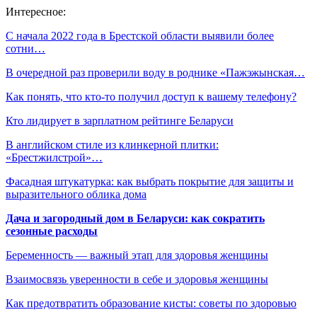
Интересное:
С начала 2022 года в Брестской области выявили более
сотни…
В очередной раз проверили воду в роднике «Пажэжынская…
Как понять, что кто-то получил доступ к вашему телефону?
Кто лидирует в зарплатном рейтинге Беларуси
В английском стиле из клинкерной плитки:
«Брестжилстрой»…
Фасадная штукатурка: как выбрать покрытие для защиты и
выразительного облика дома
Дача и загородный дом в Беларуси: как сократить
сезонные расходы
Беременность — важный этап для здоровья женщины
Взаимосвязь уверенности в себе и здоровья женщины
Как предотвратить образование кисты: советы по здоровью