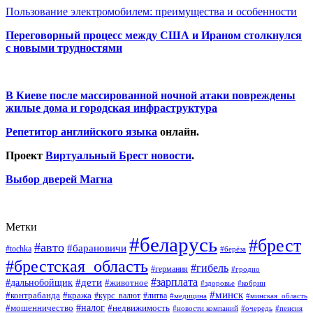
Пользование электромобилем: преимущества и особенности
Переговорный процесс между США и Ираном столкнулся
с новыми трудностями
В Киеве после массированной ночной атаки повреждены
жилые дома и городская инфраструктура
Репетитор английского языка
онлайн.
Проект
Виртуальный Брест новости
.
Выбор дверей Магна
Метки
#беларусь
#брест
#авто
#барановичи
#tochka
#берёза
#брестская_область
#гибель
#германия
#гродно
#зарплата
#дальнобойщик
#дети
#животное
#кобрин
#здоровье
#минск
#контрабанда
#кража
#курс_валют
#литва
#медицина
#минская_область
#налог
#мошенничество
#недвижимость
#новости компаний
#пенсия
#очередь