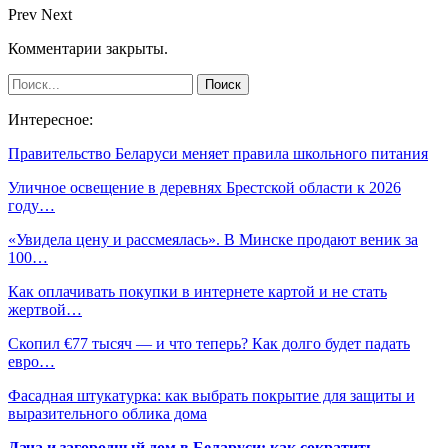
Prev
Next
Комментарии закрыты.
Интересное:
Правительство Беларуси меняет правила школьного питания
Уличное освещение в деревнях Брестской области к 2026
году…
«Увидела цену и рассмеялась». В Минске продают веник за
100…
Как оплачивать покупки в интернете картой и не стать
жертвой…
Скопил €77 тысяч — и что теперь? Как долго будет падать
евро…
Фасадная штукатурка: как выбрать покрытие для защиты и
выразительного облика дома
Дача и загородный дом в Беларуси: как сократить