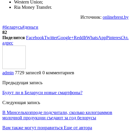
Western Union;
Ria Money Transfer.
Источник:
onlinebrest.by
#беларусь
#деньги
82
Поделится
Facebook
Twitter
Google+
ReddIt
WhatsApp
Pinterest
Эл.
адрес
admin
7729 записей
0 комментариев
Предыдущая запись
Будут ли в Беларуси новые смартфоны?
Следующая запись
В Минсельхозпроде подсчитали, сколько килограммов
молочной продукции съедают за год белорусы
Вам также могут понравиться
Еще от автора