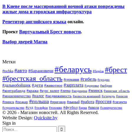
В Киеве после массированной ночной атаки повреждены
жилые дома и городская инфраструктура
Репетитор английского языка
онлайн.
Проект
Виртуальный Брест новости
.
Выбор дверей Магна
Метки
#беларусь
#брест
#авто
#барановичи
#tochka
#берёза
#брестская_область
#гибель
#германия
#гродно
#зарплата
#дальнобойщик
#дети
#животное
#кобрин
#здоровье
#минск
#контрабанда
#кража
#курс_валют
#литва
#медицина
#минская_область
#налог
#мошенничество
#недвижимость
#новости компаний
#пенсия
#очередь
#польша
#россия
#работа
#пожар
#пинск
#приговор
#сигарета
#пьяный
#суд
#футбол
#топливо
#цена
#школа
#электричество
#строительство
#телефон
© 2026 - Магазин новостей. All Rights Reserved.
Website Design:
Quicksite.by
Sign in