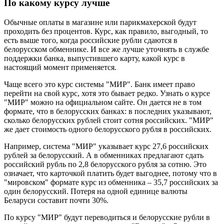
По какому курсу лучше
Обычные оплаты в магазине или парикмахерской будут
проходить без процентов. Курс, как правило, выгодный, то
есть выше того, когда российские рубли сдаются в
белорусском обменнике. И все же лучше уточнять в службе
поддержки банка, выпустившего карту, какой курс в
настоящий момент применяется.
Чаще всего это курс системы "МИР". Банк имеет право
перейти на свой курс, хотя это бывает редко. Узнать о курсе
"МИР" можно на официальном сайте. Он дается не в том
формате, что в белорусских банках: в последних указывают,
сколько белорусских рублей стоит сотня российских. "МИР"
же дает стоимость одного белорусского рубля в российских.
Например, система "МИР" указывает курс 27,6 российских
рублей за белорусский. А в обменниках предлагают сдать
российский рубль по 2,8 белорусского рубля за сотню. Это
означает, что карточкой платить будет выгоднее, потому что в
"мировском" формате курс из обменника – 35,7 российских за
один белорусский. Потеря на одной единице валюты
Беларуси составит почти 30%.
По курсу "МИР" будут переводиться и белорусские рубли в