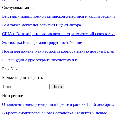
Следующая запись
Выставку традиционной китайской живописи и каллиграфии пр
Вам также могут понравиться
Еще от автора
США и Великобритания заключили стратегический союз в техн
Экономика Китая демонстрирует ослабление
Почта для домена: как настроить корпоративную почту в Белар
ЕС вынудил Apple открыть экосистему iOS
Prev
Next
Комментарии закрыты.
Интересное:
Отключения электроэнергии в Бресте и районе 12-16 декабря:
В Бресте смонтирована новая остановка. Появятся и новые…