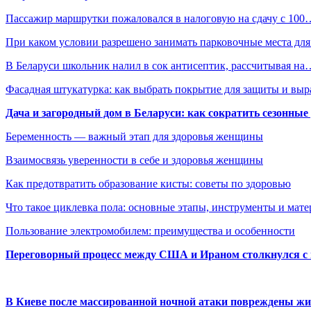
Пассажир маршрутки пожаловался в налоговую на сдачу с 100
При каком условии разрешено занимать парковочные места дл
В Беларуси школьник налил в сок антисептик, рассчитывая на
Фасадная штукатурка: как выбрать покрытие для защиты и выр
Дача и загородный дом в Беларуси: как сократить сезонные
Беременность — важный этап для здоровья женщины
Взаимосвязь уверенности в себе и здоровья женщины
Как предотвратить образование кисты: советы по здоровью
Что такое циклевка пола: основные этапы, инструменты и мат
Пользование электромобилем: преимущества и особенности
Переговорный процесс между США и Ираном столкнулся с
В Киеве после массированной ночной атаки повреждены жи