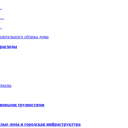
…
я…
…
азительного облика дома
 расходы
ериалы
 новыми трудностями
лые дома и городская инфраструктура