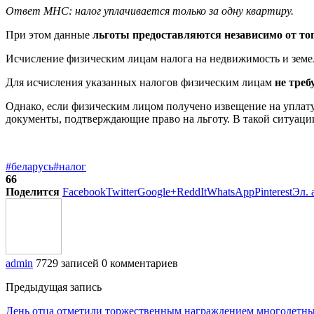
Ответ МНС: налог уплачивается только за одну квартиру.
При этом данные
льготы предоставляются независимо от тог
Исчисление физическим лицам налога на недвижимость и земе
Для исчисления указанных налогов физическим лицам
не тре
Однако, если физическим лицом получено извещение на уплату 
документы, подтверждающие право на льготу. В такой ситуации
#беларусь
#налог
66
Поделится
Facebook
Twitter
Google+
ReddIt
WhatsApp
Pinterest
Эл. 
admin
7729 записей
0 комментариев
Предыдущая запись
День отца отметили торжественным награждением многодетны