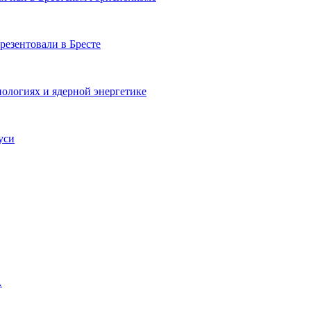
езентовали в Бресте
ологиях и ядерной энергетике
уси
…