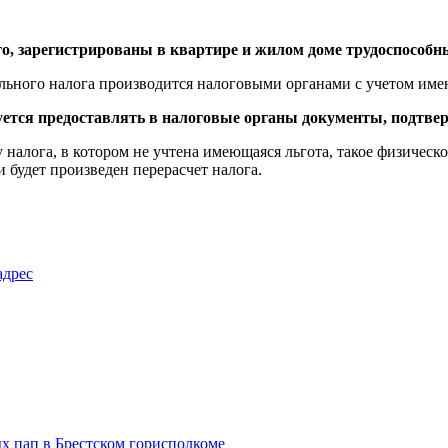
о, зарегистрированы в квартире и жилом доме трудоспособн
льного налога производится налоговыми органами с учетом име
буется предоставлять в налоговые органы документы, подтв
налога, в котором не учтена имеющаяся льгота, такое физическо
 будет произведен перерасчет налога.
адрес
х пап в Брестском горисполкоме