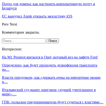
Почта для домена: как настроить корпоративную почту в
Беларуси
ЕС вынудил Apple открыть экосистему iOS
Prev
Next
Комментарии закрыты.
Интересное:
На М1 Peugeot врезался в Opel, который вез на лафете Ford
Определено, как будет проходить дезинфекция транспорта
на…
Власти придумали, как сдержать цены на импортные овощи
и…
Итальянский суд вынес приговор «худшей учительнице в
мире».…
ГПК: польские предприниматели будут судиться с властями…