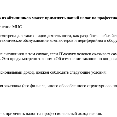
о из айтишников может применять новый налог на профессион
мотрена для таких видов деятельности, как разработка веб-сайт
, техническое обслуживание компьютеров и периферийного обору
ие айтишники в том случае, если IT-услугу человек оказывает са
 Это предусмотрено законом «Об изменении законов по вопрос
ессиональный доход, должен соблюдать следующие условия:
я заказчика (его филиала, иного обособленного структурного по
о, применять налог на профессиональный доход нельзя.