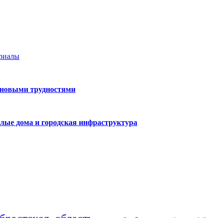
ериалы
 новыми трудностями
лые дома и городская инфраструктура