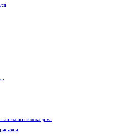
уси
о…
азительного облика дома
 расходы