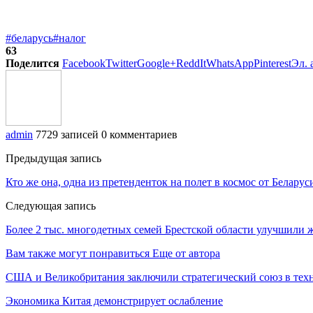
#беларусь
#налог
63
Поделится
Facebook
Twitter
Google+
ReddIt
WhatsApp
Pinterest
Эл. 
admin
7729 записей
0 комментариев
Предыдущая запись
Кто же она, одна из претенденток на полет в космос от Беларус
Следующая запись
Более 2 тыс. многодетных семей Брестской области улучшили 
Вам также могут понравиться
Еще от автора
США и Великобритания заключили стратегический союз в техн
Экономика Китая демонстрирует ослабление